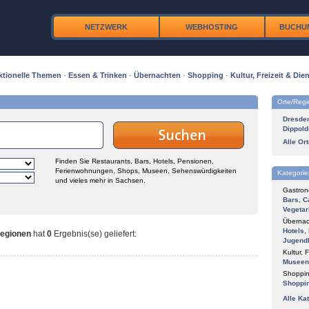
NETZWERK
WEBHOSTING
BUCHU
ktionelle Themen
·
Essen & Trinken
·
Übernachten
·
Shopping
·
Kultur, Freizeit & Dien
Orte/Reg
Dresde
Dippold
Alle Or
Finden Sie Restaurants, Bars, Hotels, Pensionen,
Ferienwohnungen, Shops, Museen, Sehenswürdigkeiten
Kategorie
und vieles mehr in Sachsen.
Gastron
Bars
,
C
Vegetar
Übernac
Hotels
,
Regionen
hat
0
Ergebnis(se) geliefert
:
Jugend
Kultur, F
Museen
Shoppin
Shoppi
Alle Ka