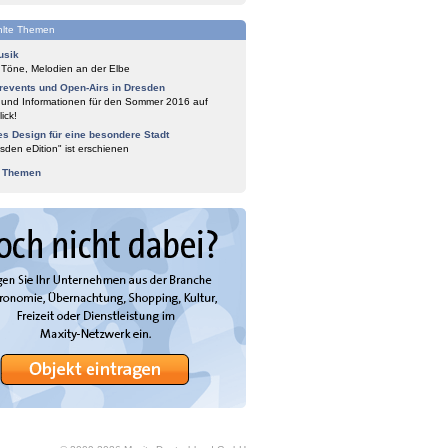
lte Themen
usik
 Töne, Melodien an der Elbe
events und Open-Airs in Dresden
 und Informationen für den Sommer 2016 auf
ick!
es Design für eine besondere Stadt
sden eDition" ist erschienen
e Themen