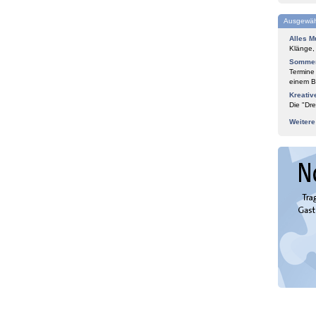
Ausgewäh
Alles M
Klänge,
Sommer
Termine
einem Bl
Kreativ
Die "Dre
Weiter