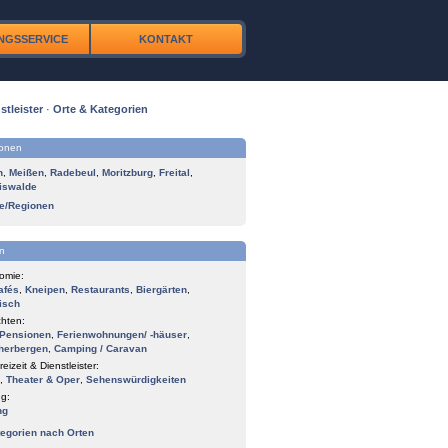
NGSSERVICE
KONTAKT
stleister
·
Orte & Kategorien
ionen
n
,
Meißen
,
Radebeul
,
Moritzburg
,
Freital
,
iswalde
te/Regionen
n
omie:
afés
,
Kneipen
,
Restaurants
,
Biergärten
,
isch
hten:
Pensionen
,
Ferienwohnungen/ -häuser
,
herbergen
,
Camping / Caravan
reizeit & Dienstleister:
,
Theater & Oper
,
Sehenswürdigkeiten
g:
ng
tegorien nach Orten