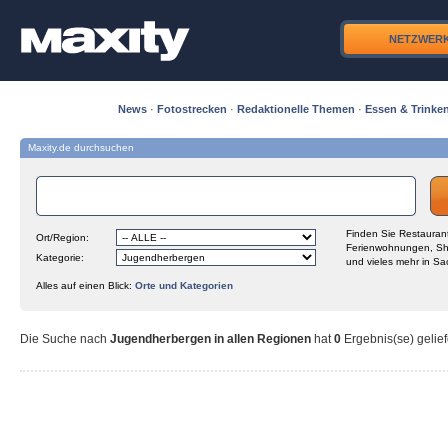
NETZWER
News
·
Fotostrecken
·
Redaktionelle Themen
·
Essen & Trinke
Maxity.de durchsuchen
Finden Sie Restaurant
Ort/Region:
Ferienwohnungen, Sh
Kategorie:
und vieles mehr in Sa
Alles auf einen Blick:
Orte und Kategorien
Die Suche nach
Jugendherbergen in allen Regionen
hat
0
Ergebnis(se) gelief