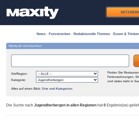
NETZWER
News
·
Fotostrecken
·
Redaktionelle Themen
·
Essen & Trinke
Maxity.de durchsuchen
Finden Sie Restaurant
Ort/Region:
Ferienwohnungen, Sh
Kategorie:
und vieles mehr in Sa
Alles auf einen Blick:
Orte und Kategorien
Die Suche nach
Jugendherbergen in allen Regionen
hat
0
Ergebnis(se) gelief