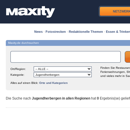
NETZWER
News
·
Fotostrecken
·
Redaktionelle Themen
·
Essen & Trinke
Maxity.de durchsuchen
Finden Sie Restaurant
Ort/Region:
Ferienwohnungen, Sh
Kategorie:
und vieles mehr in Sa
Alles auf einen Blick:
Orte und Kategorien
Die Suche nach
Jugendherbergen in allen Regionen
hat
0
Ergebnis(se) gelief