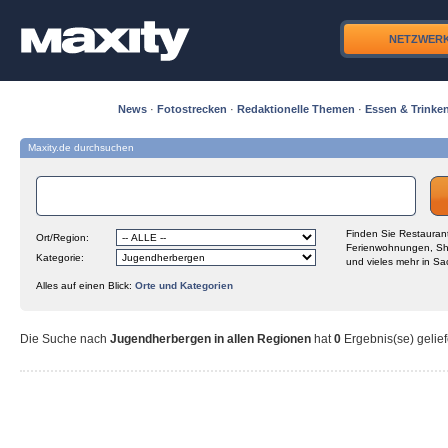
NETZWER
News
·
Fotostrecken
·
Redaktionelle Themen
·
Essen & Trinke
Maxity.de durchsuchen
Finden Sie Restaurant
Ort/Region:
Ferienwohnungen, Sh
Kategorie:
und vieles mehr in Sa
Alles auf einen Blick:
Orte und Kategorien
Die Suche nach
Jugendherbergen in allen Regionen
hat
0
Ergebnis(se) gelief