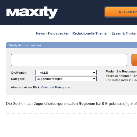
NETZWER
News
·
Fotostrecken
·
Redaktionelle Themen
·
Essen & Trinke
Maxity.de durchsuchen
Finden Sie Restaurant
Ort/Region:
Ferienwohnungen, Sh
Kategorie:
und vieles mehr in Sa
Alles auf einen Blick:
Orte und Kategorien
Die Suche nach
Jugendherbergen in allen Regionen
hat
0
Ergebnis(se) gelief