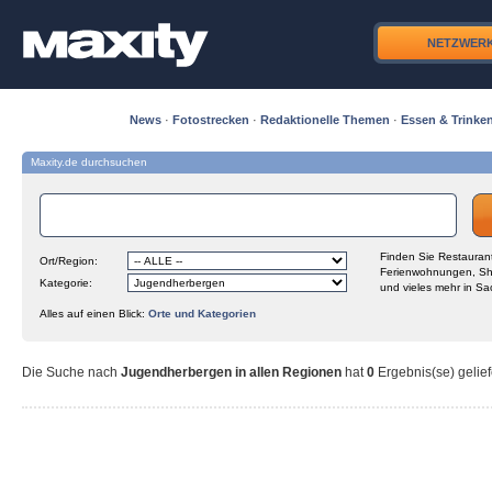
NETZWER
News
·
Fotostrecken
·
Redaktionelle Themen
·
Essen & Trinke
Maxity.de durchsuchen
Finden Sie Restaurant
Ort/Region:
Ferienwohnungen, Sh
Kategorie:
und vieles mehr in Sa
Alles auf einen Blick:
Orte und Kategorien
Die Suche nach
Jugendherbergen in allen Regionen
hat
0
Ergebnis(se) gelief