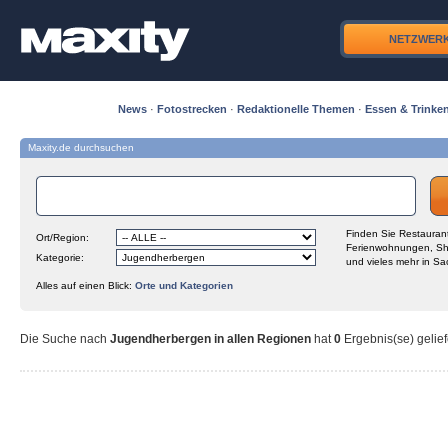
NETZWER
News
·
Fotostrecken
·
Redaktionelle Themen
·
Essen & Trinke
Maxity.de durchsuchen
Finden Sie Restaurant
Ort/Region:
Ferienwohnungen, Sh
Kategorie:
und vieles mehr in Sa
Alles auf einen Blick:
Orte und Kategorien
Die Suche nach
Jugendherbergen in allen Regionen
hat
0
Ergebnis(se) gelief