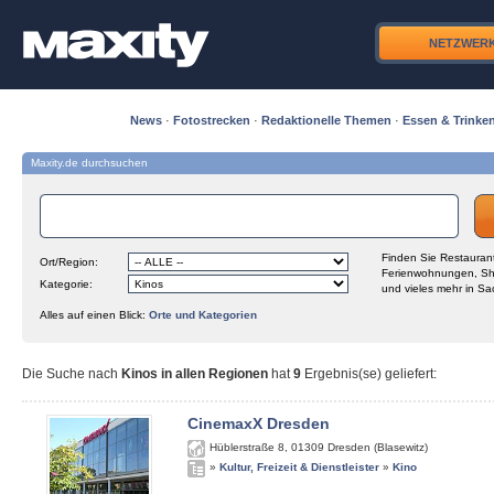
NETZWER
News
·
Fotostrecken
·
Redaktionelle Themen
·
Essen & Trinke
Maxity.de durchsuchen
Finden Sie Restaurant
Ort/Region:
Ferienwohnungen, Sh
Kategorie:
und vieles mehr in Sa
Alles auf einen Blick:
Orte und Kategorien
Die Suche nach
Kinos in allen Regionen
hat
9
Ergebnis(se) geliefert
:
CinemaxX Dresden
Hüblerstraße 8
,
01309
Dresden (Blasewitz)
»
Kultur, Freizeit & Dienstleister
»
Kino