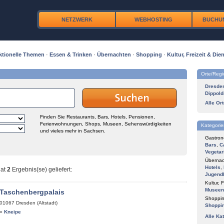
NETZWERK
WEBHOSTING
BUCHU
ktionelle Themen
·
Essen & Trinken
·
Übernachten
·
Shopping
·
Kultur, Freizeit & Dien
Orte/Reg
Dresde
Dippold
Alle Or
Finden Sie Restaurants, Bars, Hotels, Pensionen,
Ferienwohnungen, Shops, Museen, Sehenswürdigkeiten
Kategorie
und vieles mehr in Sachsen.
Gastron
Bars
,
C
Vegetar
Übernac
Hotels
,
at
2
Ergebnis(se) geliefert
:
Jugend
Kultur, F
Museen
 Taschenbergpalais
Shoppin
01067
Dresden (Altstadt)
Shoppi
»
Kneipe
Alle Ka