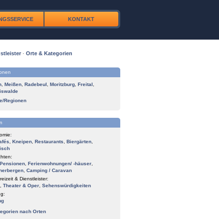
NGSSERVICE
KONTAKT
stleister
·
Orte & Kategorien
ionen
n
,
Meißen
,
Radebeul
,
Moritzburg
,
Freital
,
iswalde
te/Regionen
n
omie:
afés
,
Kneipen
,
Restaurants
,
Biergärten
,
isch
hten:
Pensionen
,
Ferienwohnungen/ -häuser
,
herbergen
,
Camping / Caravan
reizeit & Dienstleister:
,
Theater & Oper
,
Sehenswürdigkeiten
g:
ng
tegorien nach Orten