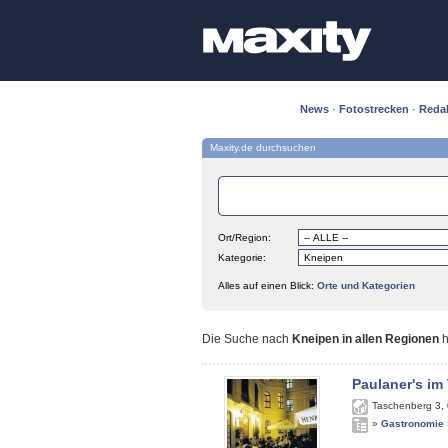
News
·
Fotostrecken
·
Reda
Maxity.de durchsuchen
Ort/Region:
Kategorie:
Alles auf einen Blick:
Orte und Kategorien
Die Suche nach
Kneipen in allen Regionen
h
Paulaner's im
Taschenberg 3
,
»
Gastronomie