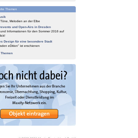
lte Themen
usik
 Töne, Melodien an der Elbe
events und Open-Airs in Dresden
 und Informationen für den Sommer 2016 auf
ick!
es Design für eine besondere Stadt
sden eDition" ist erschienen
e Themen