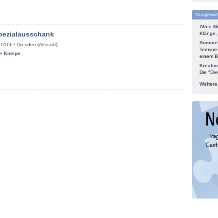
Ausgewäh
Alles M
pezialausschank
Klänge,
Sommer
,
01067
Dresden (Altstadt)
Termine
»
Kneipe
einem Bl
Kreativ
Die "Dre
Weiter