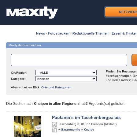
NETZWER
News
·
Fotostrecken
·
Redaktionelle Themen
·
Essen & Trinke
Maxity.de durchsuchen
Finden Sie Restaurant
Ort/Region:
Ferienwohnungen, Sh
Kategorie:
und vieles mehr in Sa
Alles auf einen Blick:
Orte und Kategorien
Die Suche nach
Kneipen in allen Regionen
hat
2
Ergebnis(se) geliefert
:
Paulaner's im Taschenbergpalais
Taschenberg 3
,
01067
Dresden (Altstadt)
»
Gastronomie
»
Kneipe