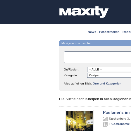
News
·
Fotostrecken
·
Reda
Maxity.de durchsuchen
Ort/Region:
Kategorie:
Alles auf einen Blick:
Orte und Kategorien
Die Suche nach
Kneipen in allen Regionen
h
Paulaner's im
Taschenberg 3
,
»
Gastronomie