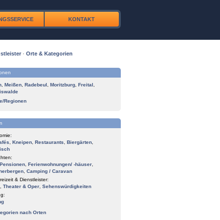
NGSSERVICE
KONTAKT
stleister
·
Orte & Kategorien
ionen
n
,
Meißen
,
Radebeul
,
Moritzburg
,
Freital
,
iswalde
te/Regionen
n
omie:
afés
,
Kneipen
,
Restaurants
,
Biergärten
,
isch
hten:
Pensionen
,
Ferienwohnungen/ -häuser
,
herbergen
,
Camping / Caravan
reizeit & Dienstleister:
,
Theater & Oper
,
Sehenswürdigkeiten
g:
ng
tegorien nach Orten