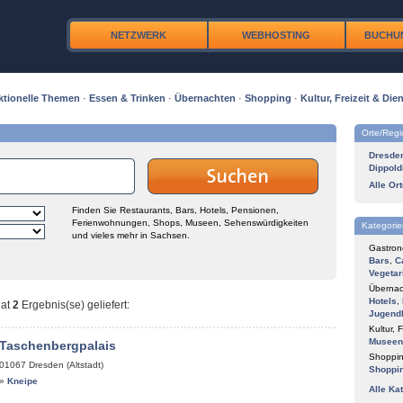
NETZWERK
WEBHOSTING
BUCHU
ktionelle Themen
·
Essen & Trinken
·
Übernachten
·
Shopping
·
Kultur, Freizeit & Dien
Orte/Reg
Dresde
Dippold
Alle Or
Finden Sie Restaurants, Bars, Hotels, Pensionen,
Ferienwohnungen, Shops, Museen, Sehenswürdigkeiten
Kategorie
und vieles mehr in Sachsen.
Gastron
Bars
,
C
Vegetar
Übernac
Hotels
,
at
2
Ergebnis(se) geliefert
:
Jugend
Kultur, F
Museen
 Taschenbergpalais
Shoppin
01067
Dresden (Altstadt)
Shoppi
»
Kneipe
Alle Ka