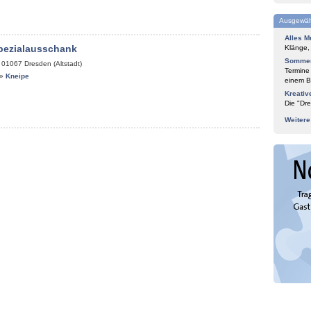
Ausgewäh
Alles M
pezialausschank
Klänge,
Sommer
,
01067
Dresden (Altstadt)
Termine
»
Kneipe
einem Bl
Kreativ
Die "Dre
Weiter