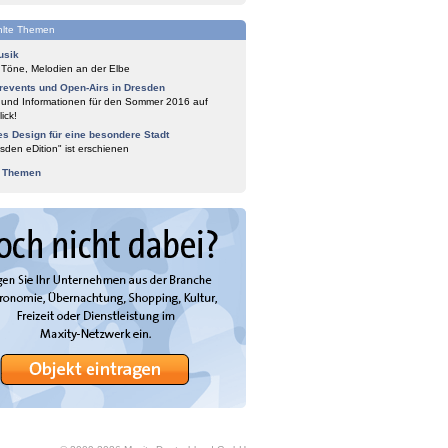
lte Themen
usik
 Töne, Melodien an der Elbe
events und Open-Airs in Dresden
 und Informationen für den Sommer 2016 auf
ick!
es Design für eine besondere Stadt
sden eDition" ist erschienen
e Themen