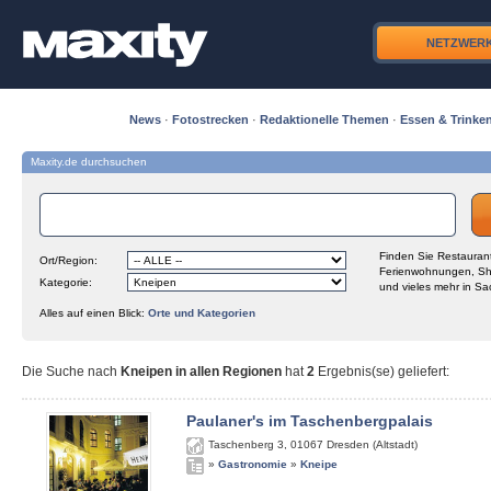
NETZWER
News
·
Fotostrecken
·
Redaktionelle Themen
·
Essen & Trinke
Maxity.de durchsuchen
Finden Sie Restaurant
Ort/Region:
Ferienwohnungen, Sh
Kategorie:
und vieles mehr in Sa
Alles auf einen Blick:
Orte und Kategorien
Die Suche nach
Kneipen in allen Regionen
hat
2
Ergebnis(se) geliefert
:
Paulaner's im Taschenbergpalais
Taschenberg 3
,
01067
Dresden (Altstadt)
»
Gastronomie
»
Kneipe