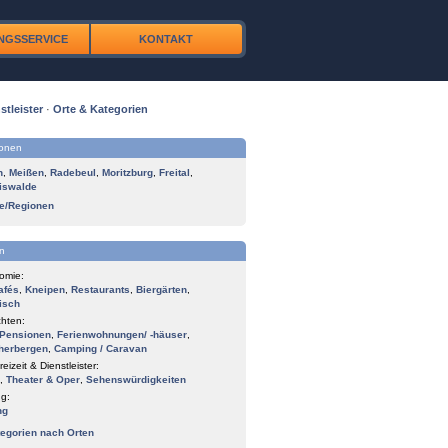
NGSSERVICE
KONTAKT
stleister
·
Orte & Kategorien
ionen
n
,
Meißen
,
Radebeul
,
Moritzburg
,
Freital
,
iswalde
te/Regionen
n
omie:
afés
,
Kneipen
,
Restaurants
,
Biergärten
,
isch
hten:
Pensionen
,
Ferienwohnungen/ -häuser
,
herbergen
,
Camping / Caravan
reizeit & Dienstleister:
,
Theater & Oper
,
Sehenswürdigkeiten
g:
ng
tegorien nach Orten