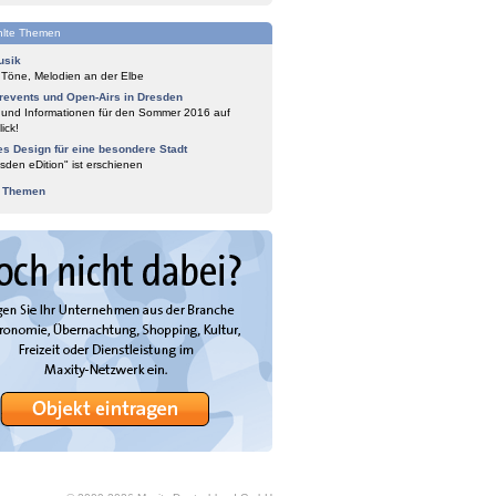
lte Themen
usik
 Töne, Melodien an der Elbe
events und Open-Airs in Dresden
 und Informationen für den Sommer 2016 auf
ick!
es Design für eine besondere Stadt
sden eDition" ist erschienen
e Themen