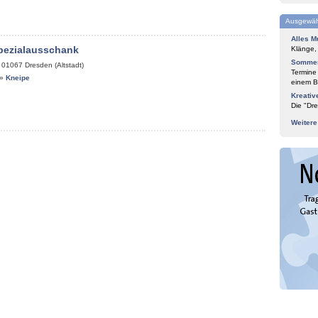
Ausgewäh
Alles M
pezialausschank
Klänge,
Sommer
,
01067
Dresden (Altstadt)
Termine
»
Kneipe
einem Bl
Kreativ
Die "Dre
Weiter