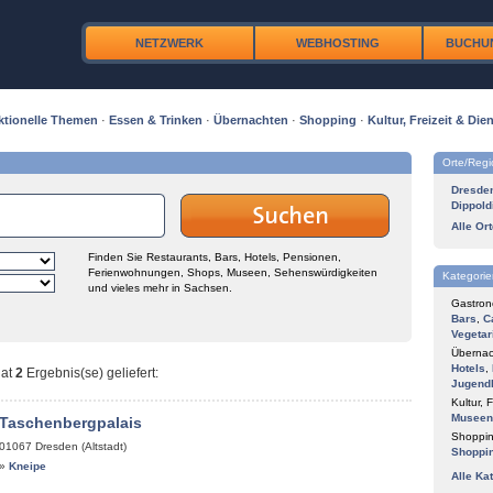
NETZWERK
WEBHOSTING
BUCHU
ktionelle Themen
·
Essen & Trinken
·
Übernachten
·
Shopping
·
Kultur, Freizeit & Dien
Orte/Reg
Dresde
Dippold
Alle Or
Finden Sie Restaurants, Bars, Hotels, Pensionen,
Ferienwohnungen, Shops, Museen, Sehenswürdigkeiten
Kategorie
und vieles mehr in Sachsen.
Gastron
Bars
,
C
Vegetar
Übernac
Hotels
,
at
2
Ergebnis(se) geliefert
:
Jugend
Kultur, F
Museen
 Taschenbergpalais
Shoppin
01067
Dresden (Altstadt)
Shoppi
»
Kneipe
Alle Ka