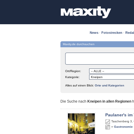
News
·
Fotostrecken
·
Reda
Maxity.de durchsuchen
Ort/Region:
Kategorie:
Alles auf einen Blick:
Orte und Kategorien
Die Suche nach
Kneipen in allen Regionen
h
Paulaner's im
Taschenberg 3
,
»
Gastronomie