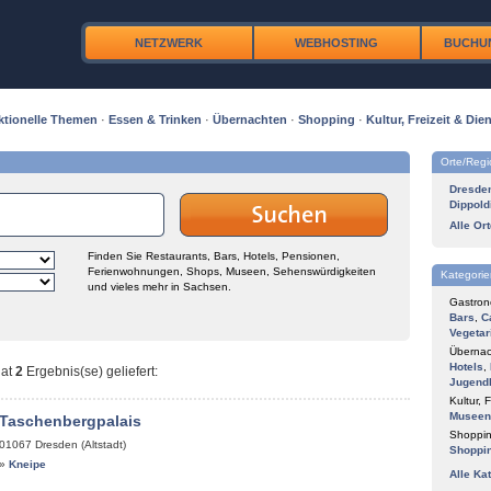
NETZWERK
WEBHOSTING
BUCHU
ktionelle Themen
·
Essen & Trinken
·
Übernachten
·
Shopping
·
Kultur, Freizeit & Dien
Orte/Reg
Dresde
Dippold
Alle Or
Finden Sie Restaurants, Bars, Hotels, Pensionen,
Ferienwohnungen, Shops, Museen, Sehenswürdigkeiten
Kategorie
und vieles mehr in Sachsen.
Gastron
Bars
,
C
Vegetar
Übernac
Hotels
,
at
2
Ergebnis(se) geliefert
:
Jugend
Kultur, F
Museen
 Taschenbergpalais
Shoppin
01067
Dresden (Altstadt)
Shoppi
»
Kneipe
Alle Ka