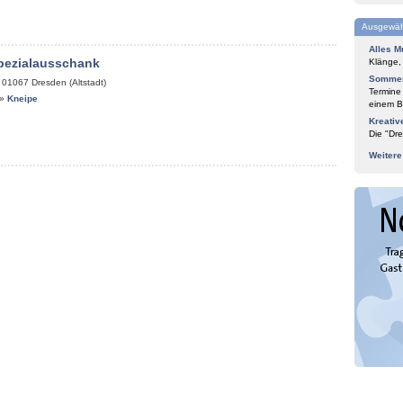
Ausgewäh
Alles M
pezialausschank
Klänge,
Sommer
,
01067
Dresden (Altstadt)
Termine
»
Kneipe
einem Bl
Kreativ
Die "Dre
Weiter