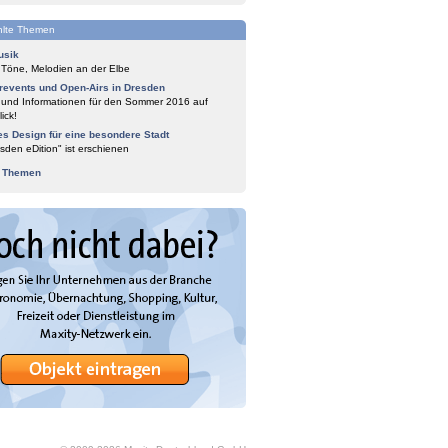
lte Themen
usik
 Töne, Melodien an der Elbe
events und Open-Airs in Dresden
 und Informationen für den Sommer 2016 auf
ick!
es Design für eine besondere Stadt
sden eDition" ist erschienen
e Themen