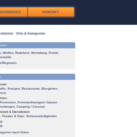
NGSSERVICE
KONTAKT
stleister
·
Orte & Kategorien
ionen
n
,
Meißen
,
Radebeul
,
Moritzburg
,
Freital
,
iswalde
te/Regionen
n
omie:
afés
,
Kneipen
,
Restaurants
,
Biergärten
,
isch
hten:
Pensionen
,
Ferienwohnungen/ -häuser
,
herbergen
,
Camping / Caravan
reizeit & Dienstleister:
,
Theater & Oper
,
Sehenswürdigkeiten
g:
ng
tegorien nach Orten