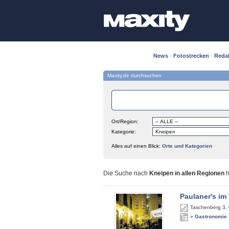
News
·
Fotostrecken
·
Reda
Maxity.de durchsuchen
Ort/Region:
Kategorie:
Alles auf einen Blick:
Orte und Kategorien
Die Suche nach
Kneipen in allen Regionen
h
Paulaner's im
Taschenberg 3
,
»
Gastronomie