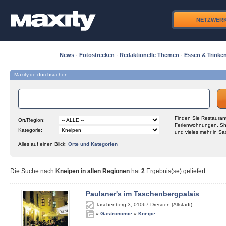
NETZWER
News
·
Fotostrecken
·
Redaktionelle Themen
·
Essen & Trinke
Maxity.de durchsuchen
Finden Sie Restaurant
Ort/Region:
Ferienwohnungen, Sh
Kategorie:
und vieles mehr in Sa
Alles auf einen Blick:
Orte und Kategorien
Die Suche nach
Kneipen in allen Regionen
hat
2
Ergebnis(se) geliefert
:
Paulaner's im Taschenbergpalais
Taschenberg 3
,
01067
Dresden (Altstadt)
»
Gastronomie
»
Kneipe