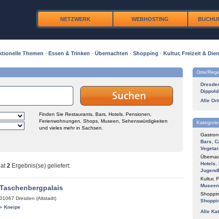
NETZWERK
WEBHOSTING
BUCHU
ktionelle Themen
·
Essen & Trinken
·
Übernachten
·
Shopping
·
Kultur, Freizeit & Dien
Orte/Reg
Dresde
Dippold
Alle Or
Finden Sie Restaurants, Bars, Hotels, Pensionen,
Ferienwohnungen, Shops, Museen, Sehenswürdigkeiten
Kategorie
und vieles mehr in Sachsen.
Gastron
Bars
,
C
Vegetar
Übernac
Hotels
,
at
2
Ergebnis(se) geliefert
:
Jugend
Kultur, F
Museen
 Taschenbergpalais
Shoppin
01067
Dresden (Altstadt)
Shoppi
»
Kneipe
Alle Ka