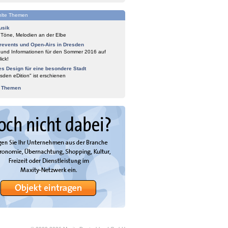
lte Themen
usik
 Töne, Melodien an der Elbe
events und Open-Airs in Dresden
 und Informationen für den Sommer 2016 auf
ick!
es Design für eine besondere Stadt
sden eDition" ist erschienen
e Themen