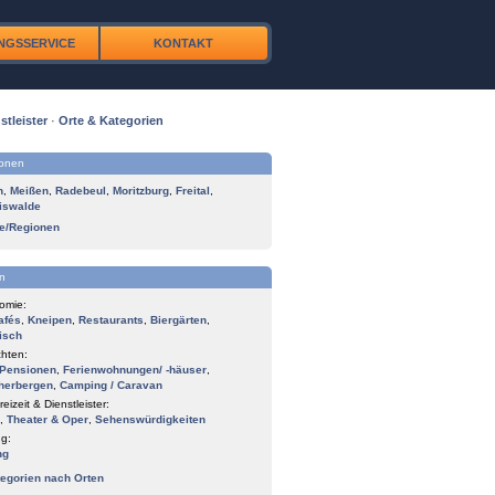
NGSSERVICE
KONTAKT
stleister
·
Orte & Kategorien
ionen
n
,
Meißen
,
Radebeul
,
Moritzburg
,
Freital
,
iswalde
te/Regionen
n
omie:
afés
,
Kneipen
,
Restaurants
,
Biergärten
,
isch
hten:
Pensionen
,
Ferienwohnungen/ -häuser
,
herbergen
,
Camping / Caravan
reizeit & Dienstleister:
,
Theater & Oper
,
Sehenswürdigkeiten
g:
ng
tegorien nach Orten