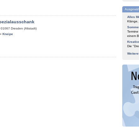
Ausgewäh
Alles M
pezialausschank
Klänge,
Sommer
,
01067
Dresden (Altstadt)
Termine
»
Kneipe
einem Bl
Kreativ
Die "Dre
Weiter