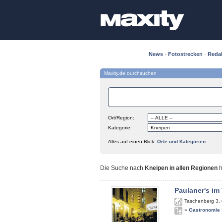
News
·
Fotostrecken
·
Reda
Maxity.de durchsuchen
Ort/Region:
Kategorie:
Alles auf einen Blick:
Orte und Kategorien
Die Suche nach
Kneipen in allen Regionen
h
Paulaner's im
Taschenberg 3
,
»
Gastronomie