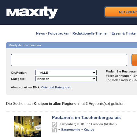
NETZWER
News
·
Fotostrecken
·
Redaktionelle Themen
·
Essen & Trinke
Maxity.de durchsuchen
Finden Sie Restaurant
Ort/Region:
Ferienwohnungen, Sh
Kategorie:
und vieles mehr in Sa
Alles auf einen Blick:
Orte und Kategorien
Die Suche nach
Kneipen in allen Regionen
hat
2
Ergebnis(se) geliefert
:
Paulaner's im Taschenbergpalais
Taschenberg 3
,
01067
Dresden (Altstadt)
»
Gastronomie
»
Kneipe