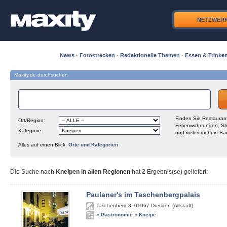
NETZWER
News
·
Fotostrecken
·
Redaktionelle Themen
·
Essen & Trinke
Maxity.de durchsuchen
Finden Sie Restaurant
Ort/Region:
Ferienwohnungen, Sh
Kategorie:
und vieles mehr in Sa
Alles auf einen Blick:
Orte und Kategorien
Die Suche nach
Kneipen in allen Regionen
hat
2
Ergebnis(se) geliefert
:
Paulaner's im Taschenbergpalais
Taschenberg 3
,
01067
Dresden (Altstadt)
»
Gastronomie
»
Kneipe