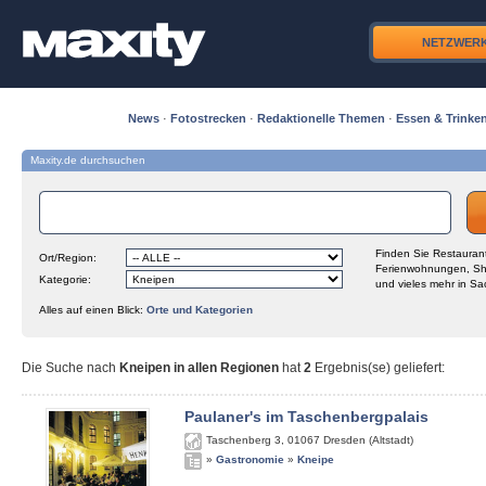
NETZWER
News
·
Fotostrecken
·
Redaktionelle Themen
·
Essen & Trinke
Maxity.de durchsuchen
Finden Sie Restaurant
Ort/Region:
Ferienwohnungen, Sh
Kategorie:
und vieles mehr in Sa
Alles auf einen Blick:
Orte und Kategorien
Die Suche nach
Kneipen in allen Regionen
hat
2
Ergebnis(se) geliefert
:
Paulaner's im Taschenbergpalais
Taschenberg 3
,
01067
Dresden (Altstadt)
»
Gastronomie
»
Kneipe