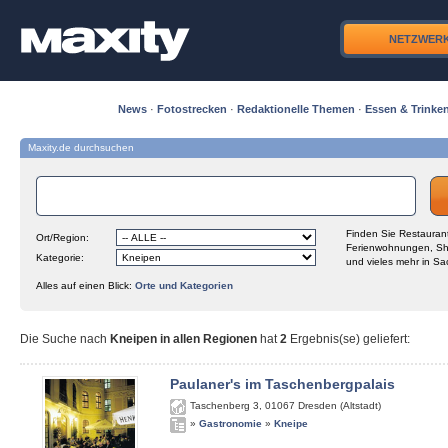
NETZWER
News
·
Fotostrecken
·
Redaktionelle Themen
·
Essen & Trinke
Maxity.de durchsuchen
Finden Sie Restaurant
Ort/Region:
Ferienwohnungen, Sh
Kategorie:
und vieles mehr in Sa
Alles auf einen Blick:
Orte und Kategorien
Die Suche nach
Kneipen in allen Regionen
hat
2
Ergebnis(se) geliefert
:
Paulaner's im Taschenbergpalais
Taschenberg 3
,
01067
Dresden (Altstadt)
»
Gastronomie
»
Kneipe