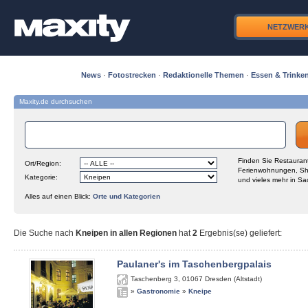
NETZWER
News
·
Fotostrecken
·
Redaktionelle Themen
·
Essen & Trinke
Maxity.de durchsuchen
Finden Sie Restaurant
Ort/Region:
Ferienwohnungen, Sh
Kategorie:
und vieles mehr in Sa
Alles auf einen Blick:
Orte und Kategorien
Die Suche nach
Kneipen in allen Regionen
hat
2
Ergebnis(se) geliefert
:
Paulaner's im Taschenbergpalais
Taschenberg 3
,
01067
Dresden (Altstadt)
»
Gastronomie
»
Kneipe