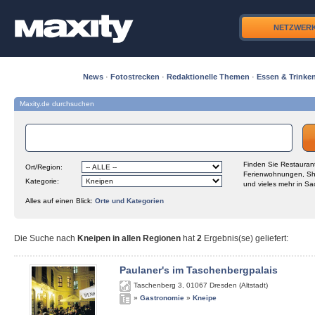
NETZWER
News
·
Fotostrecken
·
Redaktionelle Themen
·
Essen & Trinke
Maxity.de durchsuchen
Finden Sie Restaurant
Ort/Region:
Ferienwohnungen, Sh
Kategorie:
und vieles mehr in Sa
Alles auf einen Blick:
Orte und Kategorien
Die Suche nach
Kneipen in allen Regionen
hat
2
Ergebnis(se) geliefert
:
Paulaner's im Taschenbergpalais
Taschenberg 3
,
01067
Dresden (Altstadt)
»
Gastronomie
»
Kneipe