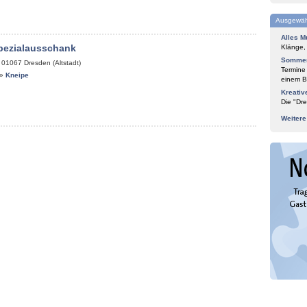
Ausgewäh
Alles M
pezialausschank
Klänge,
Sommer
,
01067
Dresden (Altstadt)
Termine
»
Kneipe
einem Bl
Kreativ
Die "Dre
Weiter