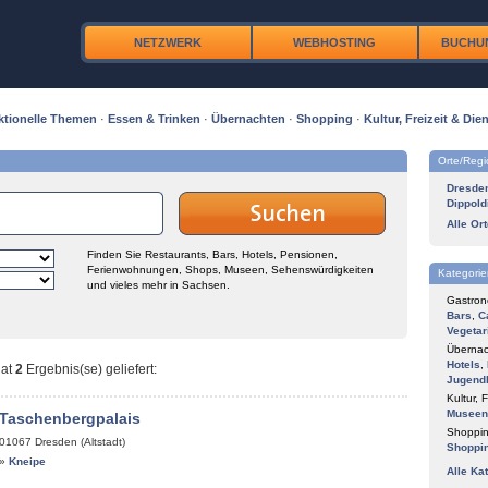
NETZWERK
WEBHOSTING
BUCHU
ktionelle Themen
·
Essen & Trinken
·
Übernachten
·
Shopping
·
Kultur, Freizeit & Dien
Orte/Reg
Dresde
Dippold
Alle Or
Finden Sie Restaurants, Bars, Hotels, Pensionen,
Ferienwohnungen, Shops, Museen, Sehenswürdigkeiten
Kategorie
und vieles mehr in Sachsen.
Gastron
Bars
,
C
Vegetar
Übernac
Hotels
,
at
2
Ergebnis(se) geliefert
:
Jugend
Kultur, F
Museen
 Taschenbergpalais
Shoppin
01067
Dresden (Altstadt)
Shoppi
»
Kneipe
Alle Ka