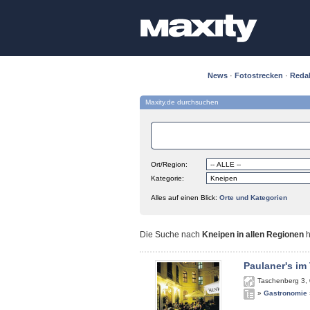
News
·
Fotostrecken
·
Reda
Maxity.de durchsuchen
Ort/Region:
Kategorie:
Alles auf einen Blick:
Orte und Kategorien
Die Suche nach
Kneipen in allen Regionen
h
Paulaner's im
Taschenberg 3
,
»
Gastronomie