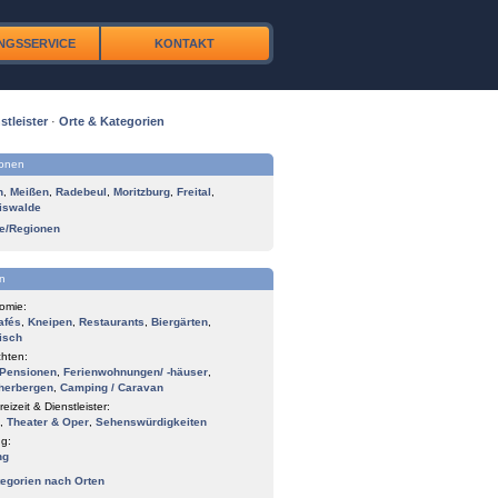
NGSSERVICE
KONTAKT
stleister
·
Orte & Kategorien
ionen
n
,
Meißen
,
Radebeul
,
Moritzburg
,
Freital
,
iswalde
te/Regionen
n
omie:
afés
,
Kneipen
,
Restaurants
,
Biergärten
,
isch
hten:
Pensionen
,
Ferienwohnungen/ -häuser
,
herbergen
,
Camping / Caravan
reizeit & Dienstleister:
,
Theater & Oper
,
Sehenswürdigkeiten
g:
ng
tegorien nach Orten