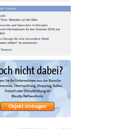
lte Themen
usik
 Töne, Melodien an der Elbe
events und Open-Airs in Dresden
 und Informationen für den Sommer 2016 auf
ick!
es Design für eine besondere Stadt
sden eDition" ist erschienen
e Themen