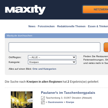
NETZWER
News
·
Fotostrecken
·
Redaktionelle Themen
·
Essen & Trinke
Maxity.de durchsuchen
Finden Sie Restaurant
Ort/Region:
Ferienwohnungen, Sh
Kategorie:
und vieles mehr in Sa
Alles auf einen Blick:
Orte und Kategorien
Die Suche nach
Kneipen in allen Regionen
hat
2
Ergebnis(se) geliefert
:
Paulaner's im Taschenbergpalais
Taschenberg 3
,
01067
Dresden (Altstadt)
»
Gastronomie
»
Kneipe