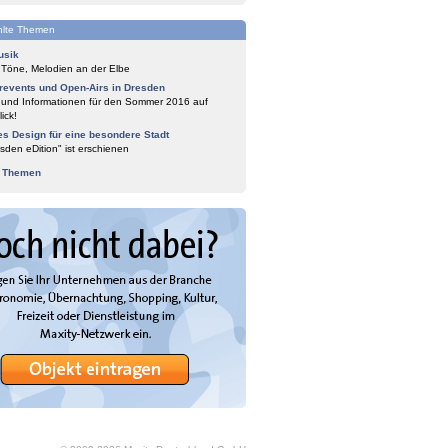
lte Themen
usik
 Töne, Melodien an der Elbe
events und Open-Airs in Dresden
 und Informationen für den Sommer 2016 auf
ick!
es Design für eine besondere Stadt
sden eDition" ist erschienen
e Themen