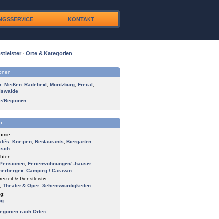
NGSSERVICE
KONTAKT
stleister
·
Orte & Kategorien
ionen
n
,
Meißen
,
Radebeul
,
Moritzburg
,
Freital
,
iswalde
te/Regionen
n
omie:
afés
,
Kneipen
,
Restaurants
,
Biergärten
,
isch
hten:
Pensionen
,
Ferienwohnungen/ -häuser
,
herbergen
,
Camping / Caravan
reizeit & Dienstleister:
,
Theater & Oper
,
Sehenswürdigkeiten
g:
ng
tegorien nach Orten