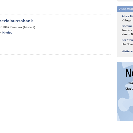
Ausgewäh
Alles M
pezialausschank
Klänge,
Sommer
,
01067
Dresden (Altstadt)
Termine
»
Kneipe
einem Bl
Kreativ
Die "Dre
Weiter