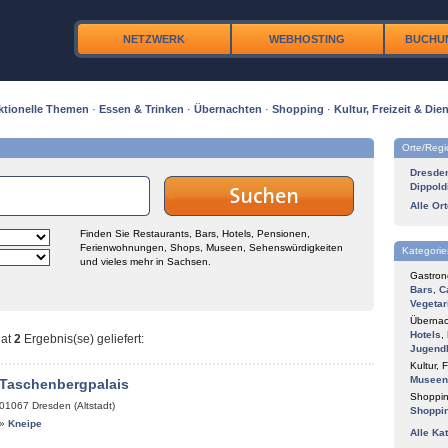
NETZWERK
WEBHOSTING
BUCHU
ktionelle Themen
·
Essen & Trinken
·
Übernachten
·
Shopping
·
Kultur, Freizeit & Dien
Orte/Reg
Dresde
Dippold
Alle Or
Finden Sie Restaurants, Bars, Hotels, Pensionen,
Ferienwohnungen, Shops, Museen, Sehenswürdigkeiten
Kategorie
und vieles mehr in Sachsen.
Gastron
Bars
,
C
Vegetar
Übernac
Hotels
,
at
2
Ergebnis(se) geliefert
:
Jugend
Kultur, F
Museen
 Taschenbergpalais
Shoppin
01067
Dresden (Altstadt)
Shoppi
»
Kneipe
Alle Ka