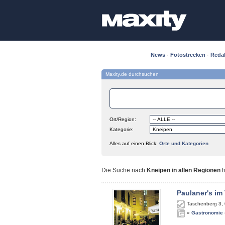
News
·
Fotostrecken
·
Reda
Maxity.de durchsuchen
Ort/Region:
Kategorie:
Alles auf einen Blick:
Orte und Kategorien
Die Suche nach
Kneipen in allen Regionen
h
Paulaner's im
Taschenberg 3
,
»
Gastronomie