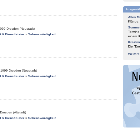
Ausgewäh
Alles M
Klänge,
Sommer
099
Dresden (Neustadt)
Termine
it & Dienstleister
»
Sehenswürdigkeit
einem Bl
Kreativ
Die "Dre
Weiter
01099
Dresden (Neustadt)
it & Dienstleister
»
Sehenswürdigkeit
Dresden (Altstadt)
it & Dienstleister
»
Sehenswürdigkeit