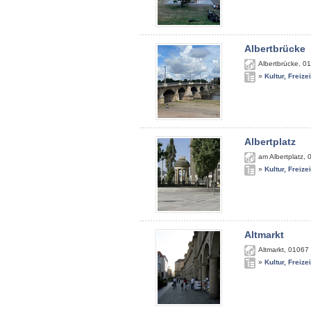
Albertbrücke
Albertbrücke
,
01
»
Kultur, Freize
Albertplatz
am Albertplatz
,
»
Kultur, Freize
Altmarkt
Altmarkt
,
01067
»
Kultur, Freize