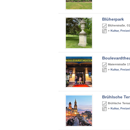
Blüherpark
Blüherstraße
,
0
»
Kultur, Freize
Boulevardthe
Maternistraße 1
»
Kultur, Freize
Brühlsche Ter
Brühlsche Terra
»
Kultur, Freize