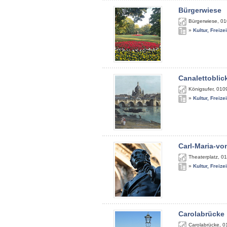
Bürgerwiese
Bürgerwiese
,
01
»
Kultur, Freize
Canalettoblic
Königsufer
,
010
»
Kultur, Freize
Carl-Maria-v
Theaterplatz
,
01
»
Kultur, Freize
Carolabrücke
Carolabrücke
,
0