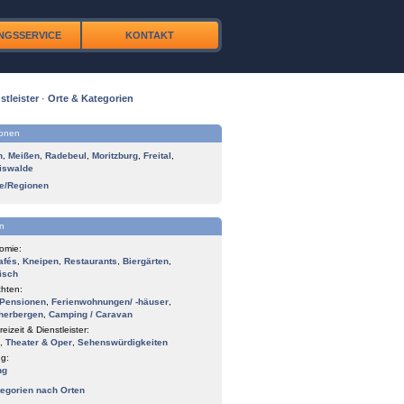
NGSSERVICE
KONTAKT
stleister
·
Orte & Kategorien
ionen
n
,
Meißen
,
Radebeul
,
Moritzburg
,
Freital
,
iswalde
te/Regionen
n
omie:
afés
,
Kneipen
,
Restaurants
,
Biergärten
,
isch
hten:
Pensionen
,
Ferienwohnungen/ -häuser
,
herbergen
,
Camping / Caravan
reizeit & Dienstleister:
,
Theater & Oper
,
Sehenswürdigkeiten
g:
ng
tegorien nach Orten