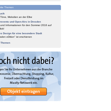
lte Themen
usik
 Töne, Melodien an der Elbe
events und Open-Airs in Dresden
 und Informationen für den Sommer 2016 auf
ick!
es Design für eine besondere Stadt
sden eDition" ist erschienen
e Themen