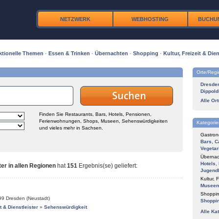
NETZWERK
WEBHOSTING
BUCHU
ktionelle Themen
·
Essen & Trinken
·
Übernachten
·
Shopping
·
Kultur, Freizeit & Dien
Orte/Reg
Dresde
Dippold
Alle Or
Finden Sie Restaurants, Bars, Hotels, Pensionen,
Ferienwohnungen, Shops, Museen, Sehenswürdigkeiten
Kategorie
und vieles mehr in Sachsen.
Gastron
Bars
,
C
Vegetar
Übernac
Hotels
,
ster in allen Regionen
hat
151
Ergebnis(se) geliefert
:
Jugend
Kultur, F
Museen
Shoppin
99
Dresden (Neustadt)
Shoppi
it & Dienstleister
»
Sehenswürdigkeit
Alle Ka