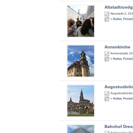
Altstadtrundg
Neumarkt 2
,
01
»
Kultur, Freize
Annenkirche
Annenstraße 23
»
Kultur, Freize
Augustusbrü
Augustusbrücke
»
Kultur, Freize
Bahnhof Dres
Schlesischer Pla