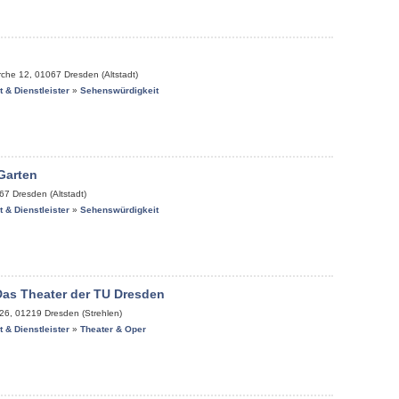
rche 12
,
01067
Dresden (Altstadt)
it & Dienstleister
»
Sehenswürdigkeit
Garten
67
Dresden (Altstadt)
it & Dienstleister
»
Sehenswürdigkeit
Das Theater der TU Dresden
 26
,
01219
Dresden (Strehlen)
it & Dienstleister
»
Theater & Oper