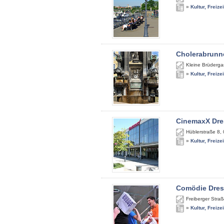
»
Kultur, Freize
Cholerabrunn
Kleine Brüderga
»
Kultur, Freize
CinemaxX Dr
Hüblerstraße 8
,
»
Kultur, Freize
Comödie Dre
Freiberger Stra
»
Kultur, Freize