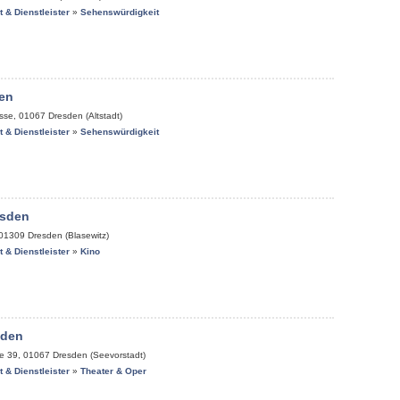
it & Dienstleister
»
Sehenswürdigkeit
en
sse
,
01067
Dresden (Altstadt)
it & Dienstleister
»
Sehenswürdigkeit
esden
01309
Dresden (Blasewitz)
it & Dienstleister
»
Kino
sden
ße 39
,
01067
Dresden (Seevorstadt)
it & Dienstleister
»
Theater & Oper