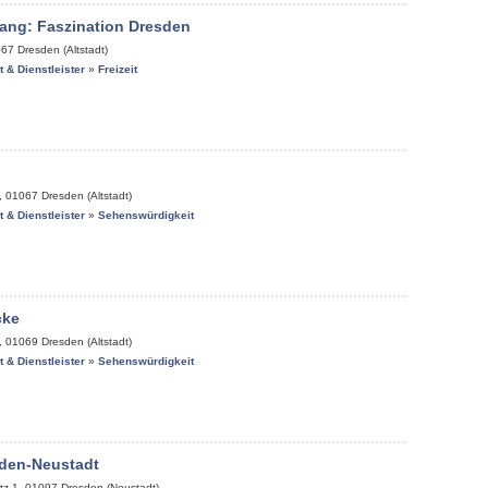
ang: Faszination Dresden
067
Dresden (Altstadt)
it & Dienstleister
»
Freizeit
,
01067
Dresden (Altstadt)
it & Dienstleister
»
Sehenswürdigkeit
cke
,
01069
Dresden (Altstadt)
it & Dienstleister
»
Sehenswürdigkeit
den-Neustadt
tz 1
,
01097
Dresden (Neustadt)