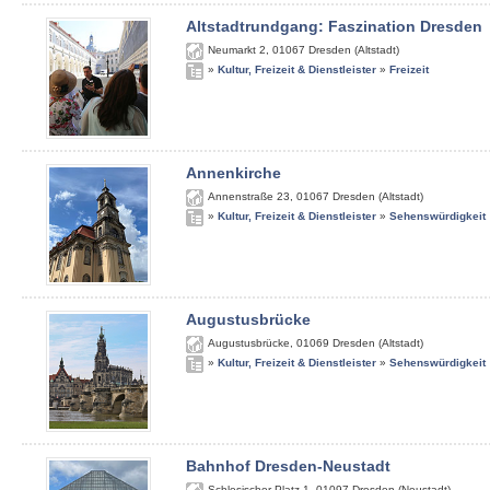
Altstadtrundgang: Faszination Dresden
Neumarkt 2
,
01067
Dresden (Altstadt)
»
Kultur, Freizeit & Dienstleister
»
Freizeit
Annenkirche
Annenstraße 23
,
01067
Dresden (Altstadt)
»
Kultur, Freizeit & Dienstleister
»
Sehenswürdigkeit
Augustusbrücke
Augustusbrücke
,
01069
Dresden (Altstadt)
»
Kultur, Freizeit & Dienstleister
»
Sehenswürdigkeit
Bahnhof Dresden-Neustadt
Schlesischer Platz 1
,
01097
Dresden (Neustadt)