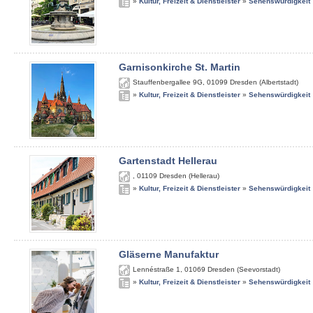
»
Kultur, Freizeit & Dienstleister
»
Sehenswürdigkeit
Garnisonkirche St. Martin
Stauffenbergallee 9G
,
01099
Dresden (Albertstadt)
»
Kultur, Freizeit & Dienstleister
»
Sehenswürdigkeit
Gartenstadt Hellerau
,
01109
Dresden (Hellerau)
»
Kultur, Freizeit & Dienstleister
»
Sehenswürdigkeit
Gläserne Manufaktur
Lennéstraße 1
,
01069
Dresden (Seevorstadt)
»
Kultur, Freizeit & Dienstleister
»
Sehenswürdigkeit