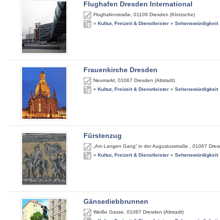
Flughafen Dresden International
Flughafenstraße
,
01109
Dresden (Klotzsche)
»
Kultur, Freizeit & Dienstleister
»
Sehenswürdigkeit
Frauenkirche Dresden
Neumarkt
,
01067
Dresden (Altstadt)
»
Kultur, Freizeit & Dienstleister
»
Sehenswürdigkeit
Fürstenzug
„Am Langen Gang“ in der Augustusstraße
,
01067
Dres
»
Kultur, Freizeit & Dienstleister
»
Sehenswürdigkeit
Gänsediebbrunnen
Weiße Gasse
,
01067
Dresden (Altstadt)