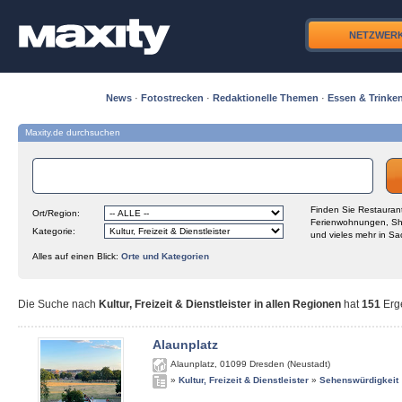
NETZWER
News
·
Fotostrecken
·
Redaktionelle Themen
·
Essen & Trinke
Maxity.de durchsuchen
Finden Sie Restaurant
Ort/Region:
Ferienwohnungen, Sh
Kategorie:
und vieles mehr in Sa
Alles auf einen Blick:
Orte und Kategorien
Die Suche nach
Kultur, Freizeit & Dienstleister in allen Regionen
hat
151
Erge
Alaunplatz
Alaunplatz
,
01099
Dresden (Neustadt)
»
Kultur, Freizeit & Dienstleister
»
Sehenswürdigkeit