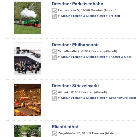
Dresdner Parkeisenbahn
Lennéstraße 5
,
01069
Dresden (Altstadt)
»
Kultur, Freizeit & Dienstleister
»
Freizeit
Dresdner Philharmonie
Schloßstraße 2
,
01067
Dresden (Altstadt)
»
Kultur, Freizeit & Dienstleister
»
Theater & Oper
Dresdner Striezelmarkt
Altmarkt
,
01067
Dresden (Altstadt)
»
Kultur, Freizeit & Dienstleister
»
Sehenswürdigkeit
Eliasfriedhof
Ziegelstraße 22
,
01069
Dresden (Altstadt)