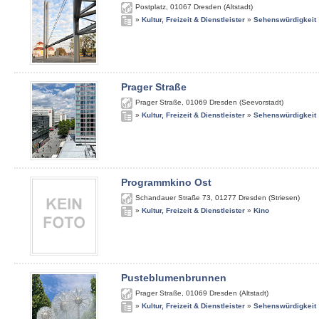
Postplatz
,
01067
Dresden (Altstadt)
»
Kultur, Freizeit & Dienstleister
»
Sehenswürdigkeit
Prager Straße
Prager Straße
,
01069
Dresden (Seevorstadt)
»
Kultur, Freizeit & Dienstleister
»
Sehenswürdigkeit
Programmkino Ost
Schandauer Straße 73
,
01277
Dresden (Striesen)
»
Kultur, Freizeit & Dienstleister
»
Kino
Pusteblumenbrunnen
Prager Straße
,
01069
Dresden (Altstadt)
»
Kultur, Freizeit & Dienstleister
»
Sehenswürdigkeit