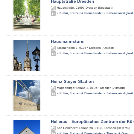
Hauptstraße Dresden
Hauptstraße
,
01097
Dresden (Neustadt)
»
Kultur, Freizeit & Dienstleister
»
Sehenswürdigkeit
Hausmannsturm
Taschenberg 2
,
01067
Dresden (Altstadt)
»
Kultur, Freizeit & Dienstleister
»
Sehenswürdigkeit
Heinz-Steyer-Stadion
Magdeburger Straße 2
,
01067
Dresden (Altstadt)
»
Kultur, Freizeit & Dienstleister
»
Sehenswürdigkeit
Hellerau - Europäisches Zentrum der Kü
Karl-Liebknecht-Straße 56
,
01109
Dresden (Hellerau)
»
Kultur, Freizeit & Dienstleister
»
Theater & Oper