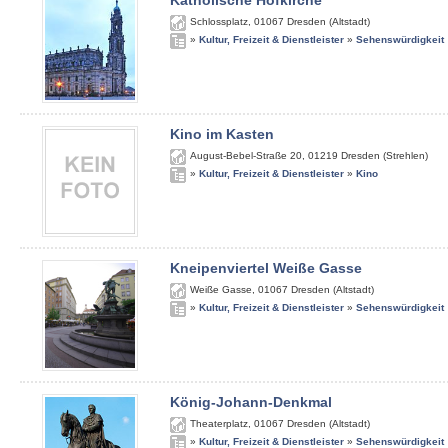
Katholische Hofkirche
Schlossplatz
,
01067
Dresden (Altstadt)
»
Kultur, Freizeit & Dienstleister
»
Sehenswürdigkeit
Kino im Kasten
August-Bebel-Straße 20
,
01219
Dresden (Strehlen)
»
Kultur, Freizeit & Dienstleister
»
Kino
Kneipenviertel Weiße Gasse
Weiße Gasse
,
01067
Dresden (Altstadt)
»
Kultur, Freizeit & Dienstleister
»
Sehenswürdigkeit
König-Johann-Denkmal
Theaterplatz
,
01067
Dresden (Altstadt)
»
Kultur, Freizeit & Dienstleister
»
Sehenswürdigkeit