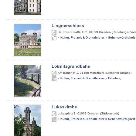
Lingnerschloss
Bautzner Straße 132
,
01099
Dresden (Radeberger Vors
»
Kultur, Freizeit & Dienstleister
»
Sehenswürdigkeit
Lößnitzgrundbahn
Am Bahnhof 1
,
01468
Moritzburg (Dresdner Umland)
»
Kultur, Freizeit & Dienstleister
»
Erholung
Lukaskirche
Lukasplatz 1
,
01069
Dresden (Südvorstadt)
»
Kultur, Freizeit & Dienstleister
»
Sehenswürdigkeit