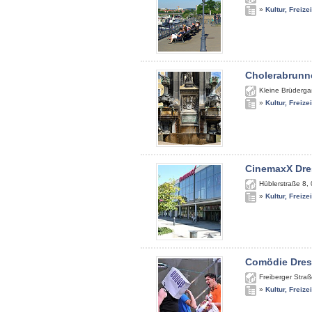
»
Kultur, Freize
Cholerabrunn
Kleine Brüderga
»
Kultur, Freize
CinemaxX Dr
Hüblerstraße 8
,
»
Kultur, Freize
Comödie Dre
Freiberger Stra
»
Kultur, Freize