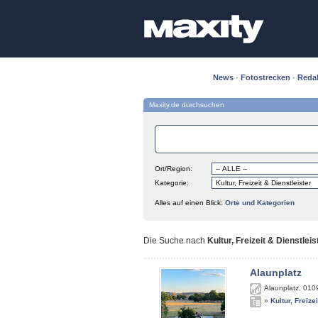
News
·
Fotostrecken
·
Reda
Maxity.de durchsuchen
Ort/Region:
Kategorie:
Alles auf einen Blick:
Orte und Kategorien
Die Suche nach
Kultur, Freizeit & Dienstlei
Alaunplatz
Alaunplatz
,
010
»
Kultur, Freize