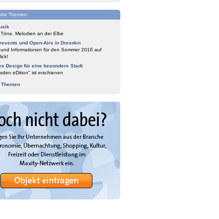
lte Themen
usik
 Töne, Melodien an der Elbe
events und Open-Airs in Dresden
 und Informationen für den Sommer 2016 auf
ick!
es Design für eine besondere Stadt
sden eDition" ist erschienen
e Themen