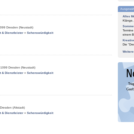
Ausgewäh
Alles M
Klänge,
Sommer
099
Dresden (Neustadt)
Termine
it & Dienstleister
»
Sehenswürdigkeit
einem Bl
Kreativ
Die "Dre
Weiter
01099
Dresden (Neustadt)
it & Dienstleister
»
Sehenswürdigkeit
Dresden (Altstadt)
it & Dienstleister
»
Sehenswürdigkeit