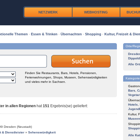
NETZWERK
WEBHOSTING
BUCHU
ktionelle Themen
·
Essen & Trinken
·
Übernachten
·
Shopping
·
Kultur, Freizeit & Dien
Orte/Reg
Dresde
Dippold
Alle Or
Finden Sie Restaurants, Bars, Hotels, Pensionen,
Ferienwohnungen, Shops, Museen, Sehenswürdigkeiten
Kategorie
und vieles mehr in Sachsen.
Gastron
Bars
,
C
Vegetar
Übernac
Hotels
,
ster in allen Regionen
hat
151
Ergebnis(se) geliefert
:
Jugend
Kultur, F
Museen
Shoppin
99
Dresden (Neustadt)
Shoppi
it & Dienstleister
»
Sehenswürdigkeit
Alle Ka