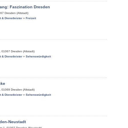
ang: Faszination Dresden
067
Dresden (Altstadt)
it & Dienstleister
»
Freizeit
,
01067
Dresden (Altstadt)
it & Dienstleister
»
Sehenswürdigkeit
cke
,
01069
Dresden (Altstadt)
it & Dienstleister
»
Sehenswürdigkeit
den-Neustadt
tz 1
,
01097
Dresden (Neustadt)