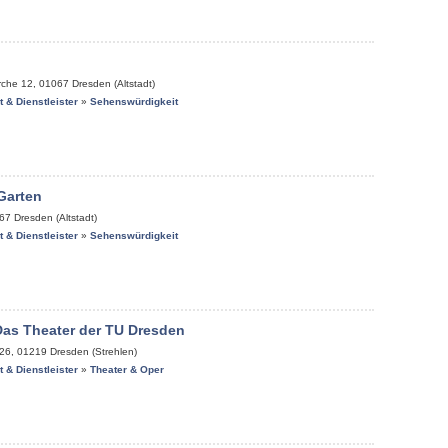
rche 12
,
01067
Dresden (Altstadt)
it & Dienstleister
»
Sehenswürdigkeit
Garten
67
Dresden (Altstadt)
it & Dienstleister
»
Sehenswürdigkeit
Das Theater der TU Dresden
 26
,
01219
Dresden (Strehlen)
it & Dienstleister
»
Theater & Oper