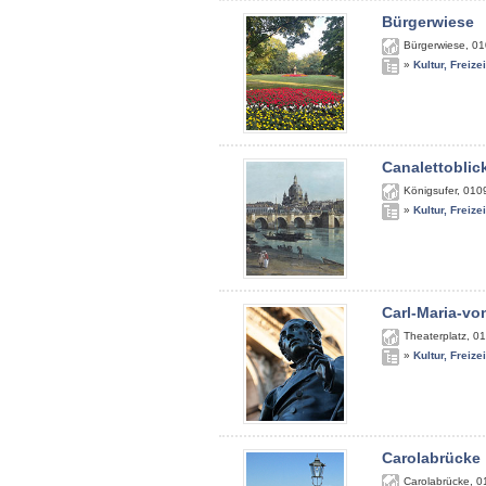
Bürgerwiese
Bürgerwiese
,
01
»
Kultur, Freize
Canalettoblic
Königsufer
,
010
»
Kultur, Freize
Carl-Maria-v
Theaterplatz
,
01
»
Kultur, Freize
Carolabrücke
Carolabrücke
,
0