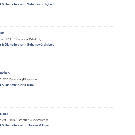
it & Dienstleister
»
Sehenswürdigkeit
en
sse
,
01067
Dresden (Altstadt)
it & Dienstleister
»
Sehenswürdigkeit
esden
01309
Dresden (Blasewitz)
it & Dienstleister
»
Kino
sden
ße 39
,
01067
Dresden (Seevorstadt)
it & Dienstleister
»
Theater & Oper