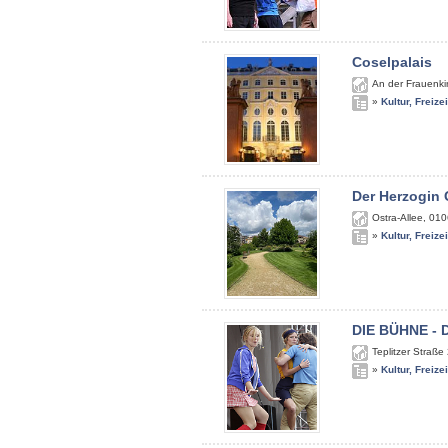
Coselpalais
An der Frauenki
»
Kultur, Freize
Der Herzogin 
Ostra-Allee
,
010
»
Kultur, Freize
DIE BÜHNE - 
Teplitzer Straße
»
Kultur, Freize