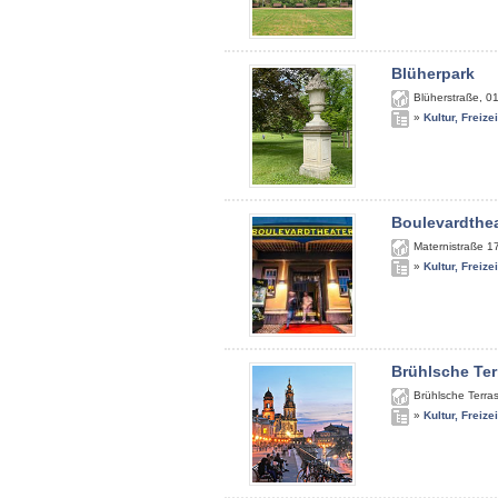
Blüherpark
Blüherstraße
,
0
»
Kultur, Freize
Boulevardthe
Maternistraße 1
»
Kultur, Freize
Brühlsche Ter
Brühlsche Terra
»
Kultur, Freize