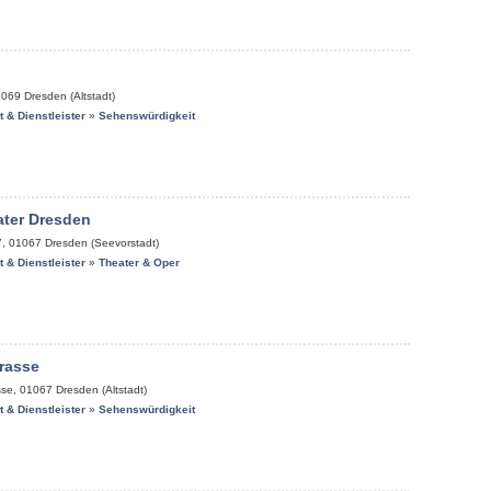
1069
Dresden (Altstadt)
it & Dienstleister
»
Sehenswürdigkeit
ater Dresden
7
,
01067
Dresden (Seevorstadt)
it & Dienstleister
»
Theater & Oper
rasse
sse
,
01067
Dresden (Altstadt)
it & Dienstleister
»
Sehenswürdigkeit