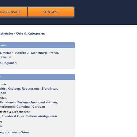
NGSSERVICE
KONTAKT
stleister
·
Orte & Kategorien
ionen
n
,
Meißen
,
Radebeul
,
Moritzburg
,
Freital
,
iswalde
te/Regionen
n
omie:
afés
,
Kneipen
,
Restaurants
,
Biergärten
,
isch
hten:
Pensionen
,
Ferienwohnungen/ -häuser
,
herbergen
,
Camping / Caravan
reizeit & Dienstleister:
,
Theater & Oper
,
Sehenswürdigkeiten
g:
ng
tegorien nach Orten