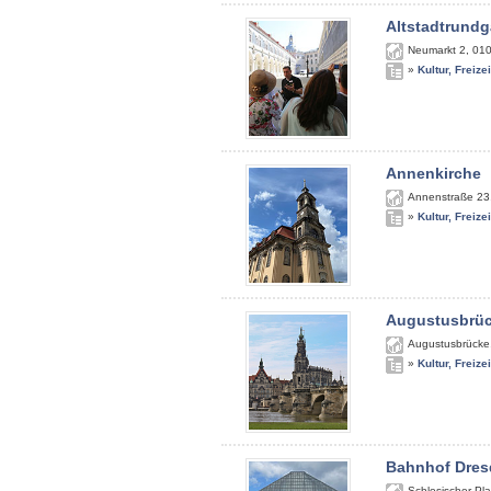
Altstadtrundg
Neumarkt 2
,
01
»
Kultur, Freize
Annenkirche
Annenstraße 23
»
Kultur, Freize
Augustusbrü
Augustusbrücke
»
Kultur, Freize
Bahnhof Dres
Schlesischer Pla