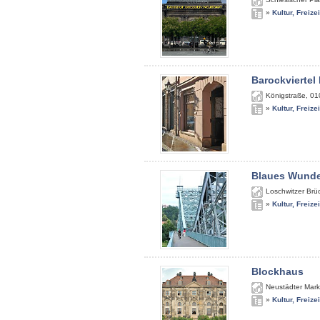
»
Kultur, Freize
Barockviertel
Königstraße
,
01
»
Kultur, Freize
Blaues Wunde
Loschwitzer Brü
»
Kultur, Freize
Blockhaus
Neustädter Mark
»
Kultur, Freize