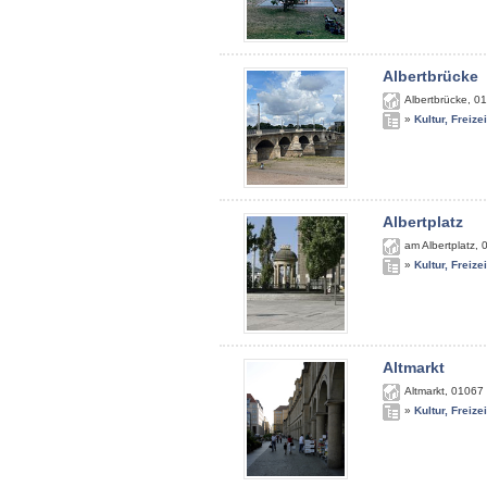
Albertbrücke
Albertbrücke
,
01
»
Kultur, Freize
Albertplatz
am Albertplatz
,
»
Kultur, Freize
Altmarkt
Altmarkt
,
01067
»
Kultur, Freize