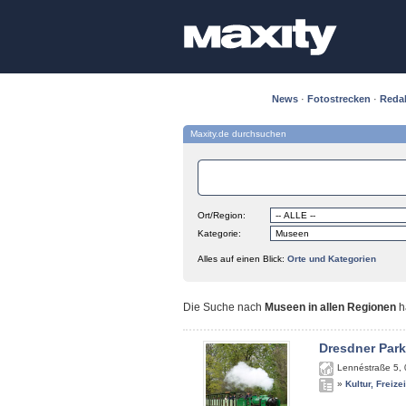
News
·
Fotostrecken
·
Reda
Maxity.de durchsuchen
Ort/Region:
Kategorie:
Alles auf einen Blick:
Orte und Kategorien
Die Suche nach
Museen in allen Regionen
h
Dresdner Par
Lennéstraße 5
,
»
Kultur, Freize