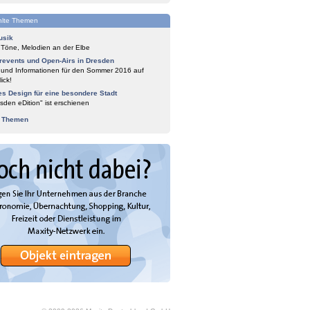
lte Themen
usik
 Töne, Melodien an der Elbe
events und Open-Airs in Dresden
 und Informationen für den Sommer 2016 auf
ick!
es Design für eine besondere Stadt
sden eDition" ist erschienen
e Themen