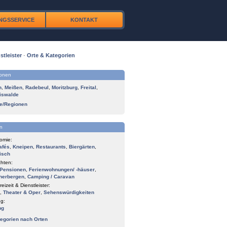
NGSSERVICE
KONTAKT
stleister
·
Orte & Kategorien
ionen
n
,
Meißen
,
Radebeul
,
Moritzburg
,
Freital
,
iswalde
te/Regionen
n
omie:
afés
,
Kneipen
,
Restaurants
,
Biergärten
,
isch
hten:
Pensionen
,
Ferienwohnungen/ -häuser
,
herbergen
,
Camping / Caravan
reizeit & Dienstleister:
,
Theater & Oper
,
Sehenswürdigkeiten
g:
ng
tegorien nach Orten