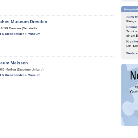
Ausgewäh
Alles M
isches Museum Dresden
Klänge,
Sommer
01099
Dresden (Neustadt)
Termine
it & Dienstleister
»
Museum
einem Bl
Kreativ
Die "Dre
Weiter
seum Meissen
662
Meißen (Dresdner Umland)
it & Dienstleister
»
Museum