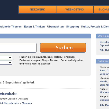
NETZWERK
WEBHOSTING
BUCHU
ktionelle Themen
·
Essen & Trinken
·
Übernachten
·
Shopping
·
Kultur, Freizeit & Dien
Orte/Reg
Dresde
Dippold
Alle Or
Finden Sie Restaurants, Bars, Hotels, Pensionen,
Ferienwohnungen, Shops, Museen, Sehenswürdigkeiten
Kategorie
und vieles mehr in Sachsen.
Gastron
Bars
,
C
Vegetar
Übernac
Hotels
,
at
3
Ergebnis(se) geliefert
:
Jugend
Kultur, F
Museen
keisenbahn
Shoppin
01069
Dresden (Altstadt)
Shoppi
it & Dienstleister
»
Museum
Alle Ka