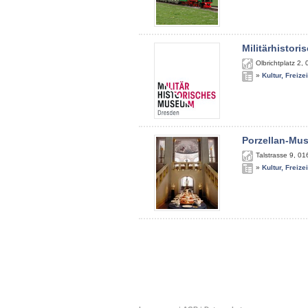
Militärhistor
Olbrichtplatz 2
,
»
Kultur, Freize
Porzellan-Mu
Talstrasse 9
,
01
»
Kultur, Freize