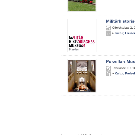
Militärhistor
Olbrichtplatz 2
,
»
Kultur, Freize
Porzellan-Mu
Talstrasse 9
,
01
»
Kultur, Freize