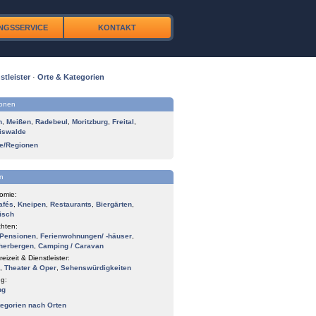
NGSSERVICE
KONTAKT
stleister
·
Orte & Kategorien
ionen
n
,
Meißen
,
Radebeul
,
Moritzburg
,
Freital
,
iswalde
te/Regionen
n
omie:
afés
,
Kneipen
,
Restaurants
,
Biergärten
,
isch
hten:
Pensionen
,
Ferienwohnungen/ -häuser
,
herbergen
,
Camping / Caravan
reizeit & Dienstleister:
,
Theater & Oper
,
Sehenswürdigkeiten
g:
ng
tegorien nach Orten