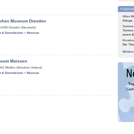
Ausgewäh
Alles M
isches Museum Dresden
Klänge,
Sommer
01099
Dresden (Neustadt)
Termine
it & Dienstleister
»
Museum
einem Bl
Kreativ
Die "Dre
Weiter
seum Meissen
662
Meißen (Dresdner Umland)
it & Dienstleister
»
Museum