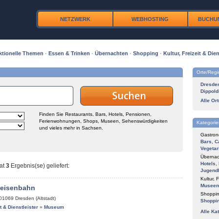
NETZWERK
WEBHOSTING
BUCHU
ktionelle Themen
·
Essen & Trinken
·
Übernachten
·
Shopping
·
Kultur, Freizeit & Dien
Orte/Reg
Dresde
Dippold
Alle Or
Finden Sie Restaurants, Bars, Hotels, Pensionen,
Ferienwohnungen, Shops, Museen, Sehenswürdigkeiten
Kategorie
und vieles mehr in Sachsen.
Gastron
Bars
,
C
Vegetar
Übernac
Hotels
,
at
3
Ergebnis(se) geliefert
:
Jugend
Kultur, F
Museen
keisenbahn
Shoppin
01069
Dresden (Altstadt)
Shoppi
it & Dienstleister
»
Museum
Alle Ka