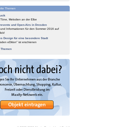
lte Themen
usik
 Töne, Melodien an der Elbe
events und Open-Airs in Dresden
 und Informationen für den Sommer 2016 auf
ick!
es Design für eine besondere Stadt
sden eDition" ist erschienen
e Themen