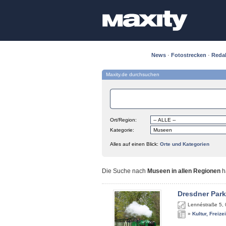
News
·
Fotostrecken
·
Reda
Maxity.de durchsuchen
Ort/Region:
Kategorie:
Alles auf einen Blick:
Orte und Kategorien
Die Suche nach
Museen in allen Regionen
h
Dresdner Par
Lennéstraße 5
,
»
Kultur, Freize