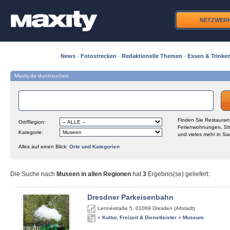
NETZWER
News
·
Fotostrecken
·
Redaktionelle Themen
·
Essen & Trinke
Maxity.de durchsuchen
Finden Sie Restaurant
Ort/Region:
Ferienwohnungen, Sh
Kategorie:
und vieles mehr in Sa
Alles auf einen Blick:
Orte und Kategorien
Die Suche nach
Museen in allen Regionen
hat
3
Ergebnis(se) geliefert
:
Dresdner Parkeisenbahn
Lennéstraße 5
,
01069
Dresden (Altstadt)
»
Kultur, Freizeit & Dienstleister
»
Museum