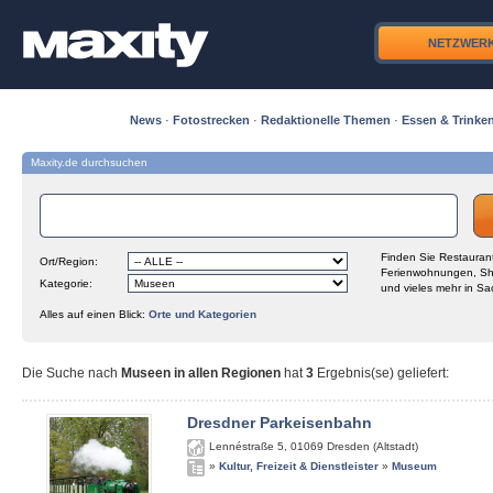
NETZWER
News
·
Fotostrecken
·
Redaktionelle Themen
·
Essen & Trinke
Maxity.de durchsuchen
Finden Sie Restaurant
Ort/Region:
Ferienwohnungen, Sh
Kategorie:
und vieles mehr in Sa
Alles auf einen Blick:
Orte und Kategorien
Die Suche nach
Museen in allen Regionen
hat
3
Ergebnis(se) geliefert
:
Dresdner Parkeisenbahn
Lennéstraße 5
,
01069
Dresden (Altstadt)
»
Kultur, Freizeit & Dienstleister
»
Museum