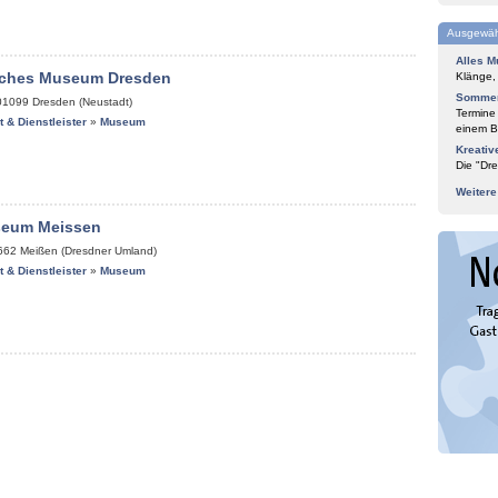
Ausgewäh
Alles M
isches Museum Dresden
Klänge,
Sommer
01099
Dresden (Neustadt)
Termine
it & Dienstleister
»
Museum
einem Bl
Kreativ
Die "Dre
Weiter
seum Meissen
662
Meißen (Dresdner Umland)
it & Dienstleister
»
Museum