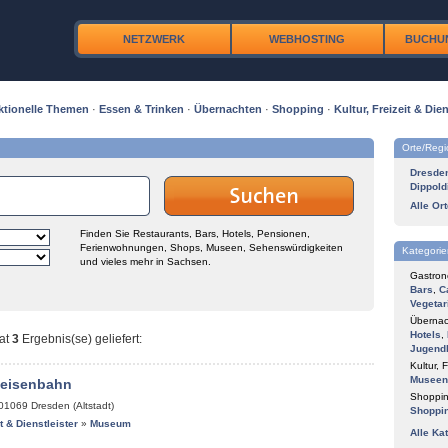
NETZWERK
WEBHOSTING
BUCHU
ktionelle Themen
·
Essen & Trinken
·
Übernachten
·
Shopping
·
Kultur, Freizeit & Dien
Orte/Reg
Dresde
Dippold
Alle Or
Finden Sie Restaurants, Bars, Hotels, Pensionen,
Ferienwohnungen, Shops, Museen, Sehenswürdigkeiten
Kategorie
und vieles mehr in Sachsen.
Gastron
Bars
,
C
Vegetar
Übernac
Hotels
,
at
3
Ergebnis(se) geliefert
:
Jugend
Kultur, F
Museen
keisenbahn
Shoppin
01069
Dresden (Altstadt)
Shoppi
it & Dienstleister
»
Museum
Alle Ka