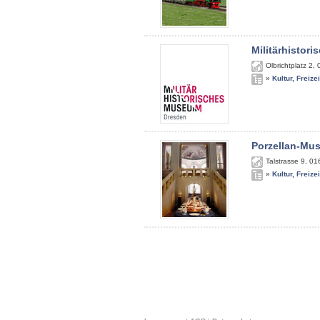
Militärhistor
Olbrichtplatz 2
,
»
Kultur, Freize
Porzellan-Mu
Talstrasse 9
,
01
»
Kultur, Freize