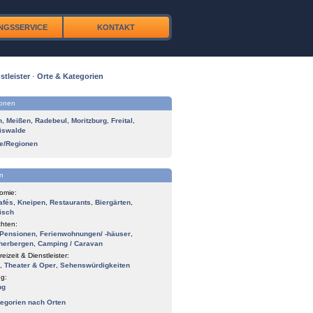
NGSSERVICE
KONTAKT
stleister
·
Orte & Kategorien
ionen
n
,
Meißen
,
Radebeul
,
Moritzburg
,
Freital
,
iswalde
te/Regionen
n
omie:
afés
,
Kneipen
,
Restaurants
,
Biergärten
,
isch
hten:
Pensionen
,
Ferienwohnungen/ -häuser
,
herbergen
,
Camping / Caravan
reizeit & Dienstleister:
,
Theater & Oper
,
Sehenswürdigkeiten
g:
ng
tegorien nach Orten