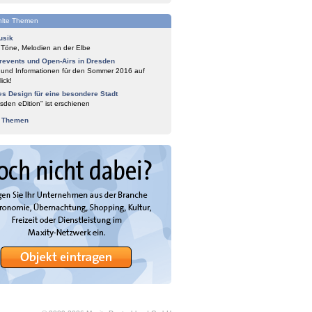
lte Themen
usik
 Töne, Melodien an der Elbe
events und Open-Airs in Dresden
 und Informationen für den Sommer 2016 auf
ick!
es Design für eine besondere Stadt
sden eDition" ist erschienen
e Themen