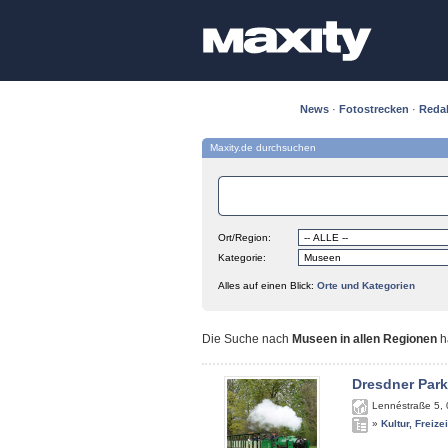
News
·
Fotostrecken
·
Reda
Maxity.de durchsuchen
Ort/Region:
Kategorie:
Alles auf einen Blick:
Orte und Kategorien
Die Suche nach
Museen in allen Regionen
h
Dresdner Par
Lennéstraße 5
,
»
Kultur, Freize