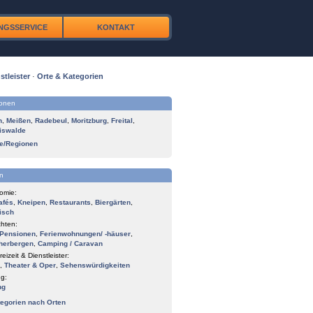
NGSSERVICE
KONTAKT
stleister
·
Orte & Kategorien
ionen
n
,
Meißen
,
Radebeul
,
Moritzburg
,
Freital
,
iswalde
te/Regionen
n
omie:
afés
,
Kneipen
,
Restaurants
,
Biergärten
,
isch
hten:
Pensionen
,
Ferienwohnungen/ -häuser
,
herbergen
,
Camping / Caravan
reizeit & Dienstleister:
,
Theater & Oper
,
Sehenswürdigkeiten
g:
ng
tegorien nach Orten