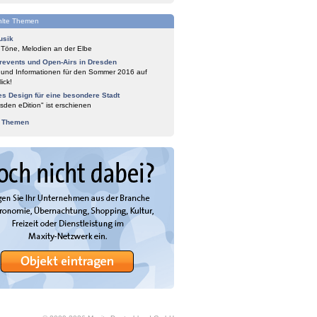
lte Themen
usik
 Töne, Melodien an der Elbe
events und Open-Airs in Dresden
 und Informationen für den Sommer 2016 auf
ick!
es Design für eine besondere Stadt
sden eDition" ist erschienen
e Themen