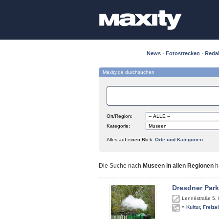
News
·
Fotostrecken
·
Reda
Maxity.de durchsuchen
Ort/Region:
Kategorie:
Alles auf einen Blick:
Orte und Kategorien
Die Suche nach
Museen in allen Regionen
h
Dresdner Par
Lennéstraße 5
,
»
Kultur, Freize