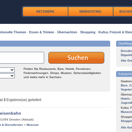
NETZWERK
WEBHOSTING
BUCHU
ktionelle Themen
·
Essen & Trinken
·
Übernachten
·
Shopping
·
Kultur, Freizeit & Dien
Orte/Reg
Dresde
Dippold
Alle Or
Finden Sie Restaurants, Bars, Hotels, Pensionen,
Ferienwohnungen, Shops, Museen, Sehenswürdigkeiten
Kategorie
und vieles mehr in Sachsen.
Gastron
Bars
,
C
Vegetar
Übernac
Hotels
,
at
3
Ergebnis(se) geliefert
:
Jugend
Kultur, F
Museen
keisenbahn
Shoppin
01069
Dresden (Altstadt)
Shoppi
it & Dienstleister
»
Museum
Alle Ka