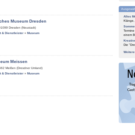
Ausgewäh
Alles M
isches Museum Dresden
Klänge,
Sommer
01099
Dresden (Neustadt)
Termine
it & Dienstleister
»
Museum
einem Bl
Kreativ
Die "Dre
Weiter
seum Meissen
662
Meißen (Dresdner Umland)
it & Dienstleister
»
Museum