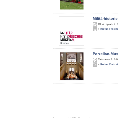
Militärhistor
Olbrichtplatz 2
,
»
Kultur, Freize
Porzellan-Mu
Talstrasse 9
,
01
»
Kultur, Freize