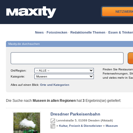
NETZWER
News
·
Fotostrecken
·
Redaktionelle Themen
·
Essen & Trinke
Maxity.de durchsuchen
Finden Sie Restaurant
Ort/Region:
Ferienwohnungen, Sh
Kategorie:
und vieles mehr in Sa
Alles auf einen Blick:
Orte und Kategorien
Die Suche nach
Museen in allen Regionen
hat
3
Ergebnis(se) geliefert
:
Dresdner Parkeisenbahn
Lennéstraße 5
,
01069
Dresden (Altstadt)
»
Kultur, Freizeit & Dienstleister
»
Museum