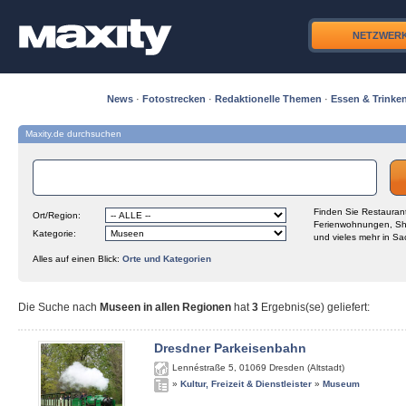
NETZWER
News
·
Fotostrecken
·
Redaktionelle Themen
·
Essen & Trinke
Maxity.de durchsuchen
Finden Sie Restaurant
Ort/Region:
Ferienwohnungen, Sh
Kategorie:
und vieles mehr in Sa
Alles auf einen Blick:
Orte und Kategorien
Die Suche nach
Museen in allen Regionen
hat
3
Ergebnis(se) geliefert
:
Dresdner Parkeisenbahn
Lennéstraße 5
,
01069
Dresden (Altstadt)
»
Kultur, Freizeit & Dienstleister
»
Museum