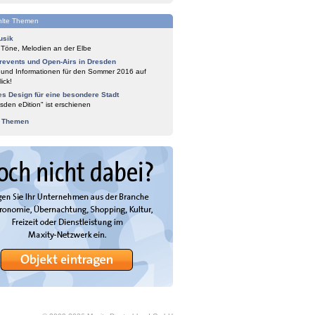
lte Themen
usik
 Töne, Melodien an der Elbe
events und Open-Airs in Dresden
 und Informationen für den Sommer 2016 auf
ick!
es Design für eine besondere Stadt
sden eDition" ist erschienen
e Themen