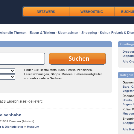
NETZWERK
WEBHOSTING
BUCHU
ktionelle Themen
·
Essen & Trinken
·
Übernachten
·
Shopping
·
Kultur, Freizeit & Dien
Orte/Reg
Dresde
Dippold
Alle Or
Finden Sie Restaurants, Bars, Hotels, Pensionen,
Ferienwohnungen, Shops, Museen, Sehenswürdigkeiten
Kategorie
und vieles mehr in Sachsen.
Gastron
Bars
,
C
Vegetar
Übernac
Hotels
,
at
3
Ergebnis(se) geliefert
:
Jugend
Kultur, F
Museen
keisenbahn
Shoppin
01069
Dresden (Altstadt)
Shoppi
it & Dienstleister
»
Museum
Alle Ka