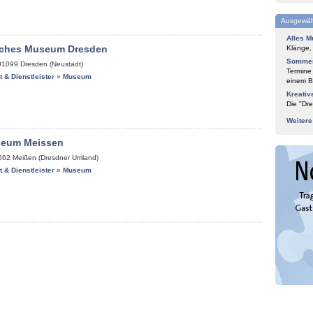
Ausgewäh
Alles M
isches Museum Dresden
Klänge,
Sommer
01099
Dresden (Neustadt)
Termine
it & Dienstleister
»
Museum
einem Bl
Kreativ
Die "Dre
Weiter
seum Meissen
662
Meißen (Dresdner Umland)
it & Dienstleister
»
Museum