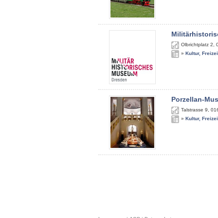
Militärhistor
Olbrichtplatz 2
,
»
Kultur, Freize
Porzellan-Mu
Talstrasse 9
,
01
»
Kultur, Freize