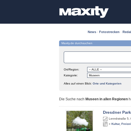
News
·
Fotostrecken
·
Reda
Maxity.de durchsuchen
Ort/Region:
Kategorie:
Alles auf einen Blick:
Orte und Kategorien
Die Suche nach
Museen in allen Regionen
h
Dresdner Par
Lennéstraße 5
,
»
Kultur, Freize