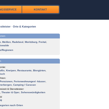
NGSSERVICE
KONTAKT
stleister
·
Orte & Kategorien
ionen
n
,
Meißen
,
Radebeul
,
Moritzburg
,
Freital
,
iswalde
te/Regionen
n
omie:
afés
,
Kneipen
,
Restaurants
,
Biergärten
,
isch
hten:
Pensionen
,
Ferienwohnungen/ -häuser
,
herbergen
,
Camping / Caravan
reizeit & Dienstleister:
,
Theater & Oper
,
Sehenswürdigkeiten
g:
ng
tegorien nach Orten