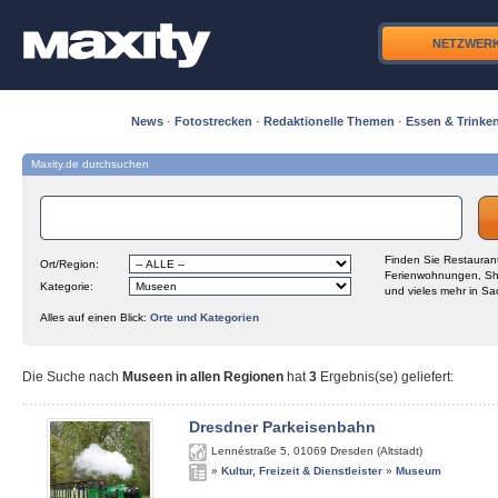
NETZWER
News
·
Fotostrecken
·
Redaktionelle Themen
·
Essen & Trinke
Maxity.de durchsuchen
Finden Sie Restaurant
Ort/Region:
Ferienwohnungen, Sh
Kategorie:
und vieles mehr in Sa
Alles auf einen Blick:
Orte und Kategorien
Die Suche nach
Museen in allen Regionen
hat
3
Ergebnis(se) geliefert
:
Dresdner Parkeisenbahn
Lennéstraße 5
,
01069
Dresden (Altstadt)
»
Kultur, Freizeit & Dienstleister
»
Museum