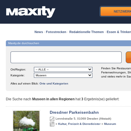
NETZWER
News
·
Fotostrecken
·
Redaktionelle Themen
·
Essen & Trinke
Maxity.de durchsuchen
Finden Sie Restaurant
Ort/Region:
Ferienwohnungen, Sh
Kategorie:
und vieles mehr in Sa
Alles auf einen Blick:
Orte und Kategorien
Die Suche nach
Museen in allen Regionen
hat
3
Ergebnis(se) geliefert
:
Dresdner Parkeisenbahn
Lennéstraße 5
,
01069
Dresden (Altstadt)
»
Kultur, Freizeit & Dienstleister
»
Museum