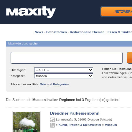
NETZWER
News
·
Fotostrecken
·
Redaktionelle Themen
·
Essen & Trinke
Maxity.de durchsuchen
Finden Sie Restaurant
Ort/Region:
Ferienwohnungen, Sh
Kategorie:
und vieles mehr in Sa
Alles auf einen Blick:
Orte und Kategorien
Die Suche nach
Museen in allen Regionen
hat
3
Ergebnis(se) geliefert
:
Dresdner Parkeisenbahn
Lennéstraße 5
,
01069
Dresden (Altstadt)
»
Kultur, Freizeit & Dienstleister
»
Museum