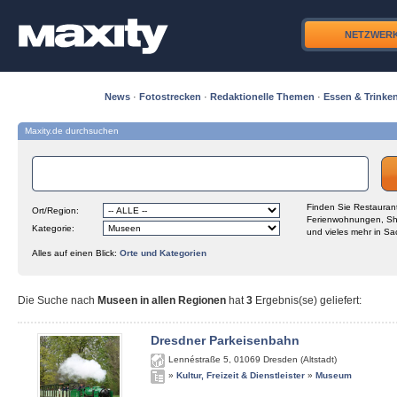
NETZWER
News
·
Fotostrecken
·
Redaktionelle Themen
·
Essen & Trinke
Maxity.de durchsuchen
Finden Sie Restaurant
Ort/Region:
Ferienwohnungen, Sh
Kategorie:
und vieles mehr in Sa
Alles auf einen Blick:
Orte und Kategorien
Die Suche nach
Museen in allen Regionen
hat
3
Ergebnis(se) geliefert
:
Dresdner Parkeisenbahn
Lennéstraße 5
,
01069
Dresden (Altstadt)
»
Kultur, Freizeit & Dienstleister
»
Museum