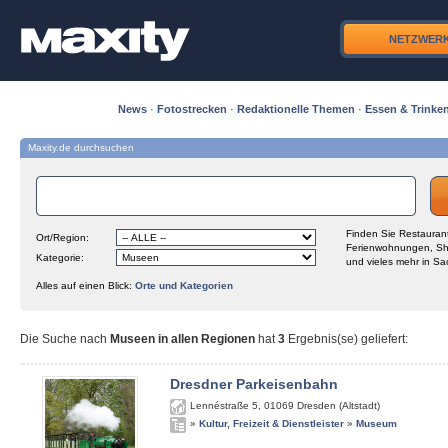
NETZWER
News
·
Fotostrecken
·
Redaktionelle Themen
·
Essen & Trinke
Maxity.de durchsuchen
Finden Sie Restaurant
Ort/Region:
Ferienwohnungen, Sh
Kategorie:
und vieles mehr in Sa
Alles auf einen Blick:
Orte und Kategorien
Die Suche nach
Museen in allen Regionen
hat
3
Ergebnis(se) geliefert
:
Dresdner Parkeisenbahn
Lennéstraße 5
,
01069
Dresden (Altstadt)
»
Kultur, Freizeit & Dienstleister
»
Museum