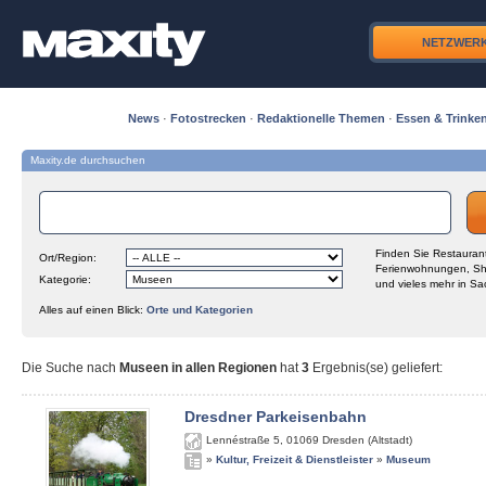
NETZWER
News
·
Fotostrecken
·
Redaktionelle Themen
·
Essen & Trinke
Maxity.de durchsuchen
Finden Sie Restaurant
Ort/Region:
Ferienwohnungen, Sh
Kategorie:
und vieles mehr in Sa
Alles auf einen Blick:
Orte und Kategorien
Die Suche nach
Museen in allen Regionen
hat
3
Ergebnis(se) geliefert
:
Dresdner Parkeisenbahn
Lennéstraße 5
,
01069
Dresden (Altstadt)
»
Kultur, Freizeit & Dienstleister
»
Museum