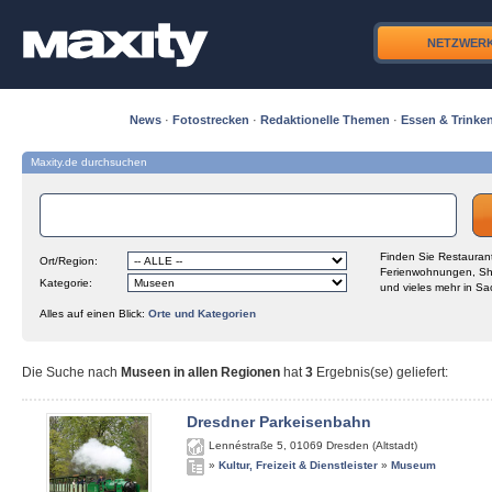
NETZWER
News
·
Fotostrecken
·
Redaktionelle Themen
·
Essen & Trinke
Maxity.de durchsuchen
Finden Sie Restaurant
Ort/Region:
Ferienwohnungen, Sh
Kategorie:
und vieles mehr in Sa
Alles auf einen Blick:
Orte und Kategorien
Die Suche nach
Museen in allen Regionen
hat
3
Ergebnis(se) geliefert
:
Dresdner Parkeisenbahn
Lennéstraße 5
,
01069
Dresden (Altstadt)
»
Kultur, Freizeit & Dienstleister
»
Museum