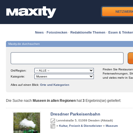
NETZWER
News
·
Fotostrecken
·
Redaktionelle Themen
·
Essen & Trinke
Maxity.de durchsuchen
Finden Sie Restaurant
Ort/Region:
Ferienwohnungen, Sh
Kategorie:
und vieles mehr in Sa
Alles auf einen Blick:
Orte und Kategorien
Die Suche nach
Museen in allen Regionen
hat
3
Ergebnis(se) geliefert
:
Dresdner Parkeisenbahn
Lennéstraße 5
,
01069
Dresden (Altstadt)
»
Kultur, Freizeit & Dienstleister
»
Museum