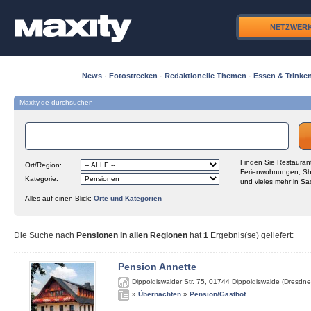
NETZWER
News
·
Fotostrecken
·
Redaktionelle Themen
·
Essen & Trinke
Maxity.de durchsuchen
Finden Sie Restaurant
Ort/Region:
Ferienwohnungen, Sh
Kategorie:
und vieles mehr in Sa
Alles auf einen Blick:
Orte und Kategorien
Die Suche nach
Pensionen in allen Regionen
hat
1
Ergebnis(se) geliefert
:
Pension Annette
Dippoldiswalder Str. 75
,
01744
Dippoldiswalde (Dresdne
»
Übernachten
»
Pension/Gasthof