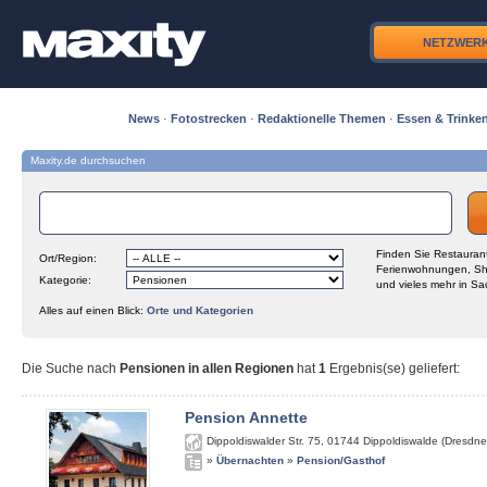
NETZWER
News
·
Fotostrecken
·
Redaktionelle Themen
·
Essen & Trinke
Maxity.de durchsuchen
Finden Sie Restaurant
Ort/Region:
Ferienwohnungen, Sh
Kategorie:
und vieles mehr in Sa
Alles auf einen Blick:
Orte und Kategorien
Die Suche nach
Pensionen in allen Regionen
hat
1
Ergebnis(se) geliefert
:
Pension Annette
Dippoldiswalder Str. 75
,
01744
Dippoldiswalde (Dresdne
»
Übernachten
»
Pension/Gasthof