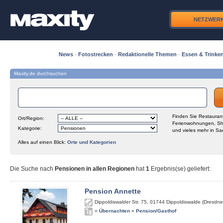
NETZWER
News
·
Fotostrecken
·
Redaktionelle Themen
·
Essen & Trinke
Maxity.de durchsuchen
Finden Sie Restaurant
Ort/Region:
Ferienwohnungen, Sh
Kategorie:
und vieles mehr in Sa
Alles auf einen Blick:
Orte und Kategorien
Die Suche nach
Pensionen in allen Regionen
hat
1
Ergebnis(se) geliefert
:
Pension Annette
Dippoldiswalder Str. 75
,
01744
Dippoldiswalde (Dresdne
»
Übernachten
»
Pension/Gasthof