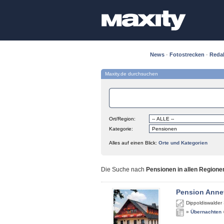
News
·
Fotostrecken
·
Reda
Maxity.de durchsuchen
Ort/Region:
Kategorie:
Alles auf einen Blick:
Orte und Kategorien
Die Suche nach
Pensionen in allen Regione
Pension Anne
Dippoldiswalder 
»
Übernachten