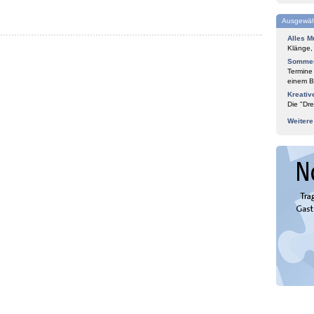
Ausgewäh
Alles M
Klänge,
Sommer
Termine
einem Bl
Kreativ
Die "Dre
Weiter