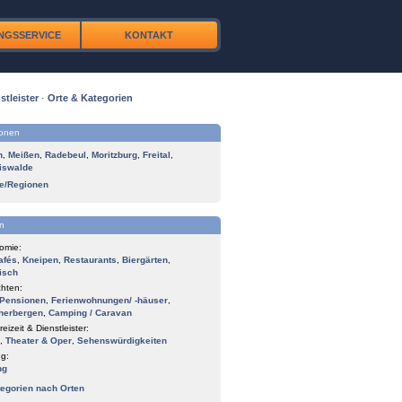
NGSSERVICE
KONTAKT
stleister
·
Orte & Kategorien
ionen
n
,
Meißen
,
Radebeul
,
Moritzburg
,
Freital
,
iswalde
te/Regionen
n
omie:
afés
,
Kneipen
,
Restaurants
,
Biergärten
,
isch
hten:
Pensionen
,
Ferienwohnungen/ -häuser
,
herbergen
,
Camping / Caravan
reizeit & Dienstleister:
,
Theater & Oper
,
Sehenswürdigkeiten
g:
ng
tegorien nach Orten