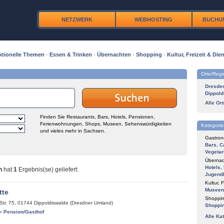
NETZWERK
WEBHOSTING
BUCHU
ktionelle Themen
·
Essen & Trinken
·
Übernachten
·
Shopping
·
Kultur, Freizeit & Dien
Orte/Reg
Dresde
Dippold
Alle Or
Finden Sie Restaurants, Bars, Hotels, Pensionen,
Ferienwohnungen, Shops, Museen, Sehenswürdigkeiten
Kategorie
und vieles mehr in Sachsen.
Gastron
Bars
,
C
Vegetar
Übernac
Hotels
,
n
hat
1
Ergebnis(se) geliefert
:
Jugend
Kultur, F
Museen
tte
Shoppin
Str. 75
,
01744
Dippoldiswalde (Dresdner Umland)
Shoppi
»
Pension/Gasthof
Alle Ka