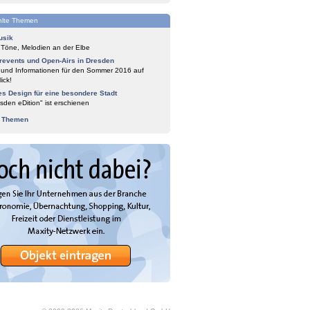
lte Themen
usik
 Töne, Melodien an der Elbe
events und Open-Airs in Dresden
 und Informationen für den Sommer 2016 auf
ick!
es Design für eine besondere Stadt
sden eDition" ist erschienen
e Themen